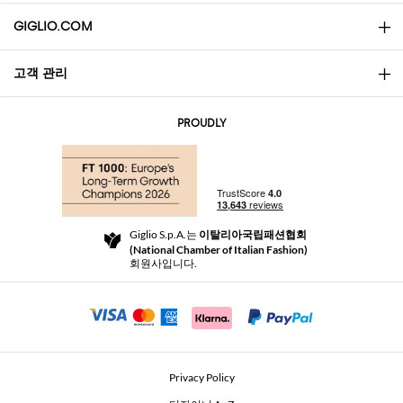
GIGLIO.COM
고객 관리
소개
문의
AI Disclaimer
PROUDLY
자주 묻는 질문과 답변
쇼핑
부티크
결제
배송
Community Store
반품 및 환불
Giglio S.p.A.는
이탈리아국립패션협회
이용 약관
(National Chamber of Italian Fashion)
For a safe shopping experience
제휴 프로그램
회원사입니다.
Security Communication
Investors
Beauty Seekers VIP Club
Privacy Policy
GIGLIO Token