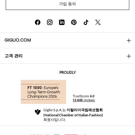
가입 동의
GIGLIO.COM
고객 관리
소개
문의
AI Disclaimer
PROUDLY
자주 묻는 질문과 답변
쇼핑
부티크
결제
배송
Community Store
반품 및 환불
Giglio S.p.A.는
이탈리아국립패션협회
이용 약관
(National Chamber of Italian Fashion)
For a safe shopping experience
제휴 프로그램
회원사입니다.
Security Communication
Investors