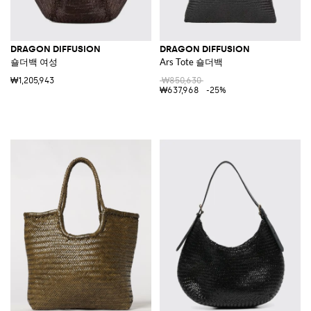
DRAGON DIFFUSION
DRAGON DIFFUSION
숄더백 여성
Ars Tote 숄더백
₩1,205,943
₩850,630
₩637,968
-25%