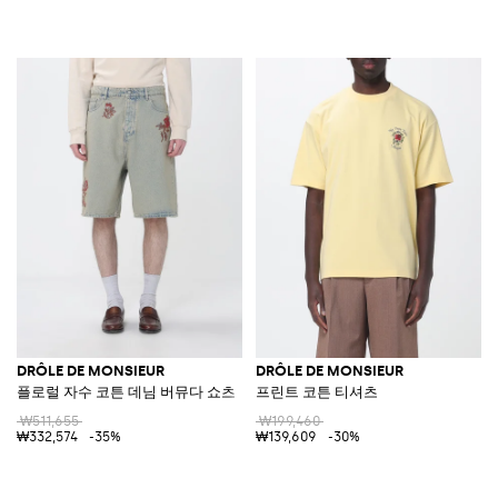
DRÔLE DE MONSIEUR
DRÔLE DE MONSIEUR
플로럴 자수 코튼 데님 버뮤다 쇼츠
프린트 코튼 티셔츠
₩511,655
₩199,460
₩332,574
-35%
₩139,609
-30%