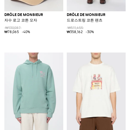
DRÔLE DE MONSIEUR
DRÔLE DE MONSIEUR
자수 로고 코튼 모자
드로스트링 코튼 팬츠
₩130,087
₩511,655
₩78,065
-40%
₩358,162
-30%