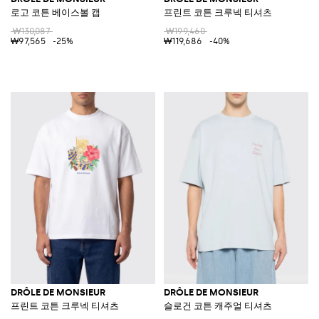
로고 코튼 베이스볼 캡
프린트 코튼 크루넥 티셔츠
₩130,087
₩199,460
₩97,565
-25%
₩119,686
-40%
DRÔLE DE MONSIEUR
DRÔLE DE MONSIEUR
프린트 코튼 크루넥 티셔츠
슬로건 코튼 캐주얼 티셔츠