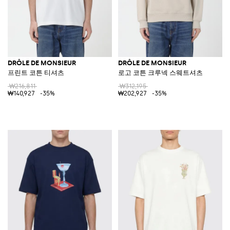
DRÔLE DE MONSIEUR
DRÔLE DE MONSIEUR
프린트 코튼 티셔츠
로고 코튼 크루넥 스웨트셔츠
₩216,811
₩312,195
₩140,927
-35%
₩202,927
-35%