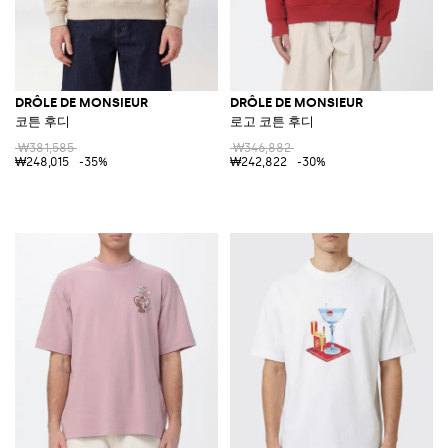
DRÔLE DE MONSIEUR
DRÔLE DE MONSIEUR
코튼 후디
로고 코튼 후디
₩381,585
₩346,882
₩248,015
-35%
₩242,822
-30%