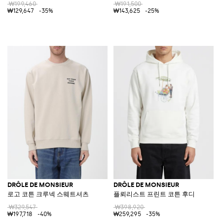
₩199,460
₩191,500
₩129,647
-35%
₩143,625
-25%
DRÔLE DE MONSIEUR
DRÔLE DE MONSIEUR
로고 코튼 크루넥 스웨트셔츠
플뢰리스트 프린트 코튼 후디
₩329,547
₩398,920
₩197,718
-40%
₩259,295
-35%