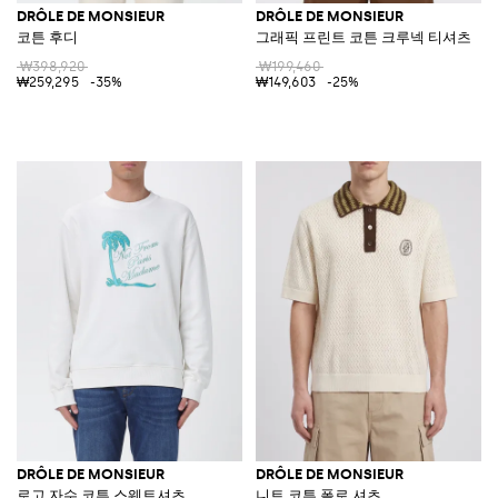
DRÔLE DE MONSIEUR
DRÔLE DE MONSIEUR
코튼 후디
그래픽 프린트 코튼 크루넥 티셔츠
₩398,920
₩199,460
₩259,295
-35%
₩149,603
-25%
DRÔLE DE MONSIEUR
DRÔLE DE MONSIEUR
로고 자수 코튼 스웨트셔츠
니트 코튼 폴로 셔츠