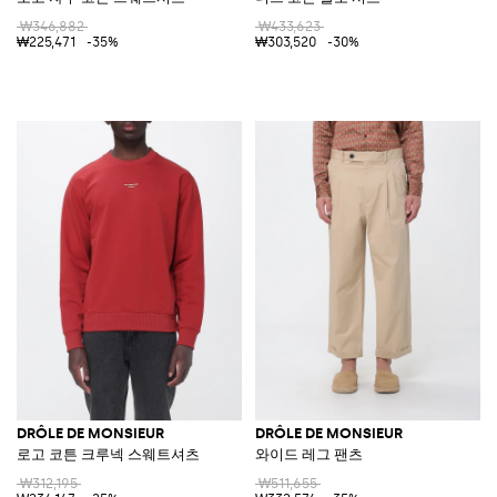
₩346,882
₩433,623
₩225,471
-35%
₩303,520
-30%
DRÔLE DE MONSIEUR
DRÔLE DE MONSIEUR
로고 코튼 크루넥 스웨트셔츠
와이드 레그 팬츠
₩312,195
₩511,655