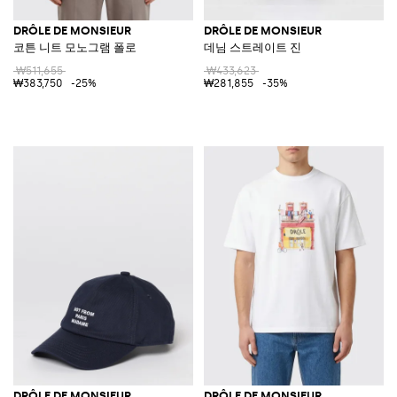
DRÔLE DE MONSIEUR
DRÔLE DE MONSIEUR
코튼 니트 모노그램 폴로
데님 스트레이트 진
₩511,655
₩433,623
₩383,750
-25%
₩281,855
-35%
DRÔLE DE MONSIEUR
DRÔLE DE MONSIEUR