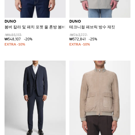
DUNO
DUNO
봄버 칼라 및 패치 포켓 울 혼방 봄버 재킷
테크니컬 패브릭 방수 재킷
₩685,113
₩763,777
₩548,107
-20%
₩572,841
-25%