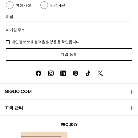
여성 패션
남성 패션
이름
이메일 주소
개인정보 보호정책
을 읽었음을 확인합니다.
가입 동의
GIGLIO.COM
고객 관리
소개
문의
AI Disclaimer
PROUDLY
자주 묻는 질문과 답변
쇼핑