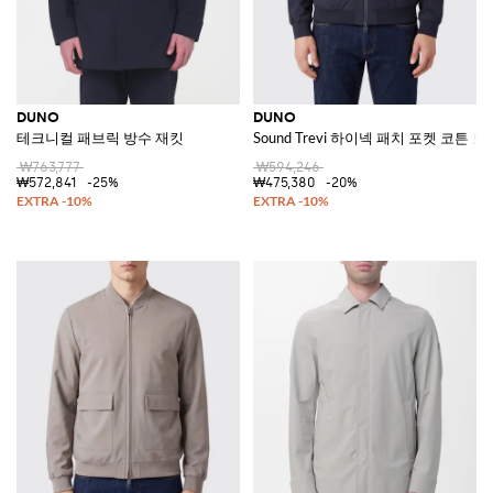
DUNO
DUNO
테크니컬 패브릭 방수 재킷
Sound Trevi 하이넥 패치 포켓 코튼 
₩763,777
₩594,246
₩572,841
-25%
₩475,380
-20%