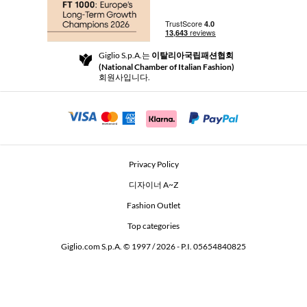
부티크
결제
배송
Community Store
반품 및 환불
Giglio S.p.A.는
이탈리아국립패션협회
이용 약관
(National Chamber of Italian Fashion)
For a safe shopping experience
제휴 프로그램
회원사입니다.
Security Communication
Investors
Beauty Seekers VIP Club
Privacy Policy
GIGLIO Token
디자이너 A~Z
Fashion Outlet
GIGLIO.COM x Vestiaire Collective
Top categories
Giglio.com S.p.A. © 1997 / 2026 - P.I. 05654840825
L'Edicola
Accessibility Statement