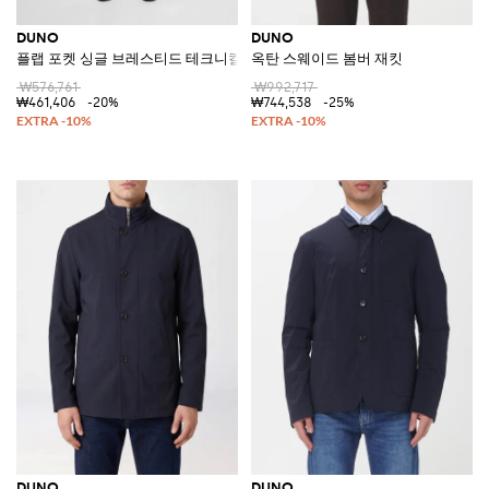
DUNO
DUNO
플랩 포켓 싱글 브레스티드 테크니컬 패브릭 블레이저
옥탄 스웨이드 봄버 재킷
₩576,761
₩992,717
₩461,406
-20%
₩744,538
-25%
DUNO
DUNO