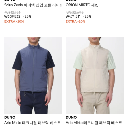
Solus Zevio 하이넥 집업 코튼 라이트웨이트 재킷
ORION MIRTO 재킷
₩812,721
₩632,692
₩609,532
-25%
₩474,511
-25%
DUNO
DUNO
Arlo Mirto 테크니컬 패브릭 베스트
Arlo Mirto 테크니컬 패브릭 베스트