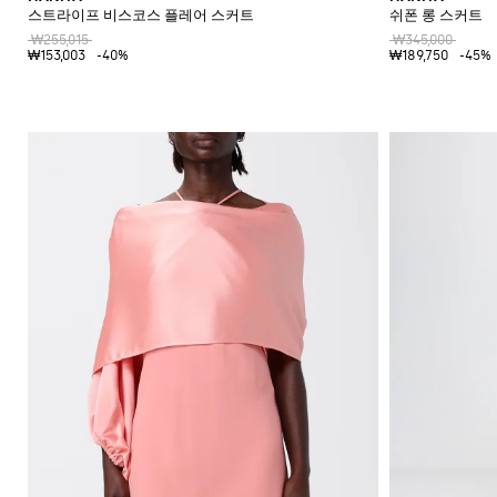
스트라이프 비스코스 플레어 스커트
쉬폰 롱 스커트
₩255,015
₩345,000
₩153,003
-40%
₩189,750
-45%