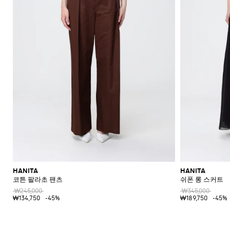
HANITA
HANITA
코튼 팔라초 팬츠
쉬폰 롱 스커트
₩245,000
₩345,000
₩134,750
-45%
₩189,750
-45%