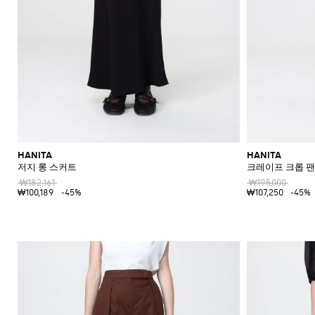
HANITA
HANITA
저지 롱 스커트
크레이프 크롭 
₩182,161
₩195,000
₩100,189
-45%
₩107,250
-45%