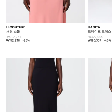
H COUTURE
HANITA
새틴 스톨
드레이프 드레스
₩202,967
₩327,886
₩152,238
-25%
₩180,337
-45%