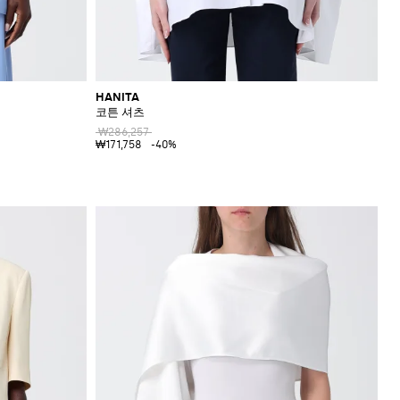
HANITA
코튼 셔츠
₩286,257
₩171,758
-40%