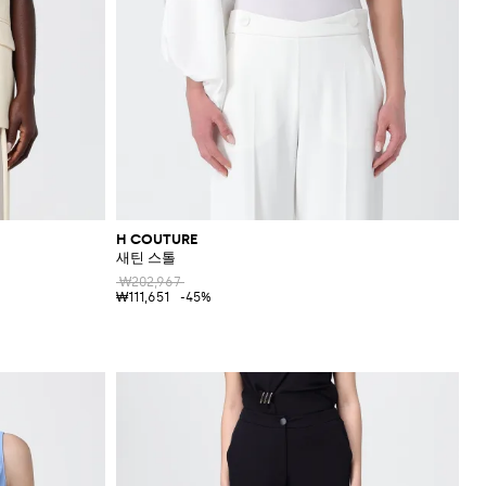
H COUTURE
새틴 스톨
₩202,967
₩111,651
-45%