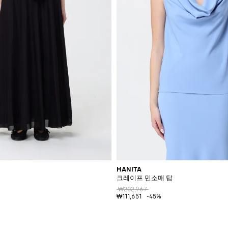
HANITA
크레이프 민소매 탑
₩202,967
₩111,651
-45%