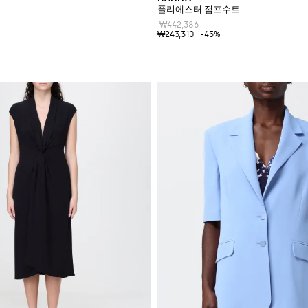
폴리에스터 점프수트
₩442,386
₩243,310
-45%