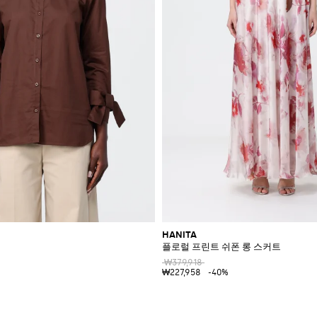
HANITA
플로럴 프린트 쉬폰 롱 스커트
₩379,918
₩227,958
-40%