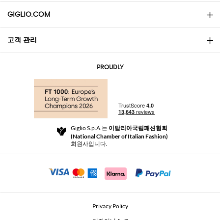
GIGLIO.COM
고객 관리
소개
문의
AI Disclaimer
PROUDLY
자주 묻는 질문과 답변
쇼핑
부티크
결제
배송
Community Store
반품 및 환불
Giglio S.p.A.는
이탈리아국립패션협회
이용 약관
(National Chamber of Italian Fashion)
For a safe shopping experience
제휴 프로그램
회원사입니다.
Security Communication
Investors
Beauty Seekers VIP Club
Privacy Policy
GIGLIO Token