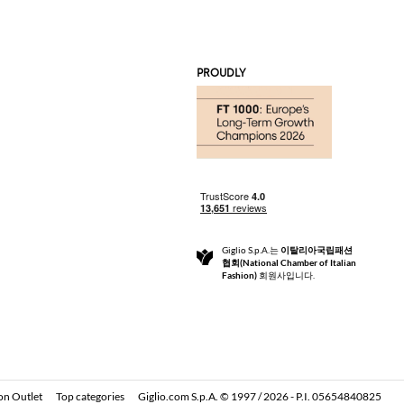
PROUDLY
Giglio S.p.A.는
이탈리아국립패션
협회(National Chamber of Italian
Fashion)
회원사입니다.
on Outlet
Top categories
Giglio.com S.p.A. © 1997 / 2026 - P.I. 05654840825