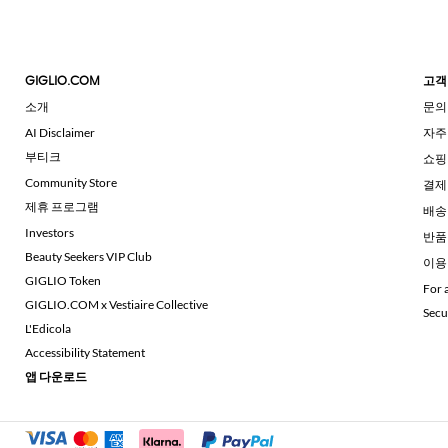
GIGLIO.COM
고객
소개
문의
AI Disclaimer
자주
부티크
쇼핑
Community Store
결제
제휴 프로그램
배송
Investors
반품
Beauty Seekers VIP Club
이용
GIGLIO Token
For 
GIGLIO.COM x Vestiaire Collective
Secu
L'Edicola
Accessibility Statement
앱 다운로드