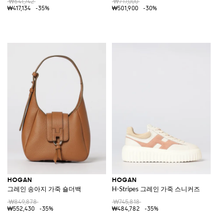
₩641,742
₩717,000
₩417,134
-35%
₩501,900
-30%
HOGAN
HOGAN
그레인 송아지 가죽 숄더백
H-Stripes 그레인 가죽 스니커즈
₩849,878
₩745,818
₩552,430
-35%
₩484,782
-35%