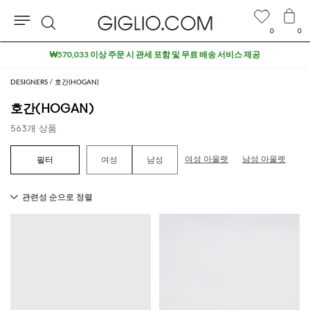
0
0
검
아울렛 구역 추가 10% 할인
색
DESIGNERS
호간(HOGAN)
호간(HOGAN)
563개 상품
여성 아울렛
남성 아울렛
여성
남성