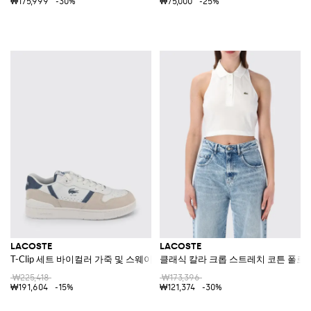
₩175,999
-30%
₩75,000
-25%
LACOSTE
LACOSTE
T-Clip 세트 바이컬러 가죽 및 스웨이드 로고 스니커즈
클래식 칼라 크롭 스트레치 코튼 폴로 
₩225,418
₩173,396
₩191,604
-15%
₩121,374
-30%