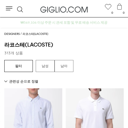
0
0
검
아울렛 구역 추가 10% 할인
색
DESIGNERS
라코스테(LACOSTE)
라코스테(LACOSTE)
313개 상품
남성
남아