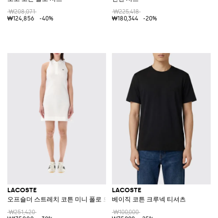
₩208,071
₩225,418
₩124,856
-40%
₩180,344
-20%
LACOSTE
LACOSTE
오프숄더 스트레치 코튼 미니 폴로 드레스
베이직 코튼 크루넥 티셔츠
₩251,420
₩100,000