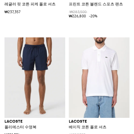
레귤러 핏 코튼 피케 폴로 셔츠
프린트 코튼 블렌드 스포츠 팬츠
₩237,357
₩283,500
₩226,800
-20%
LACOSTE
LACOSTE
폴리에스터 수영복
베이직 코튼 폴로 셔츠