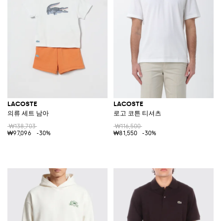
LACOSTE
LACOSTE
의류 세트 남아
로고 코튼 티셔츠
₩138,703
₩116,500
₩97,096
-30%
₩81,550
-30%