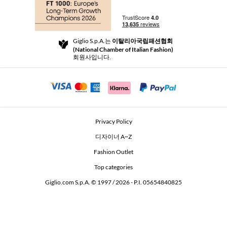
부티크
결제
배송
Community Store
반품 및 환불
Giglio S.p.A.는
이탈리아국립패션협회
이용 약관
(National Chamber of Italian Fashion)
For a safe shopping experience
제휴 프로그램
회원사입니다.
Security Communication
Investors
Beauty Seekers VIP Club
Privacy Policy
GIGLIO Token
디자이너 A~Z
Fashion Outlet
GIGLIO.COM x Vestiaire Collective
Top categories
Giglio.com S.p.A. © 1997 / 2026 - P.I. 05654840825
L'Edicola
Accessibility Statement