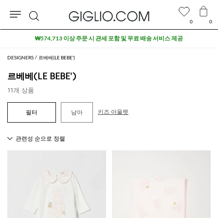
0
0
검
₩574,713 이상 주문 시 관세 포함 및 무료 배송 서비스 제공
색
DESIGNERS
르베베(LE BEBE')
르베베(LE BEBE')
11개 상품
키즈 아울렛
남아