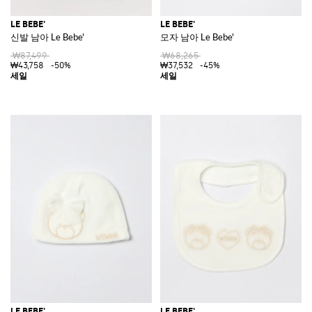
LE BEBE'
LE BEBE'
신발 남아 Le Bebe'
모자 남아 Le Bebe'
₩87,499
₩68,265
₩43,758
-50%
₩37,532
-45%
LE BEBE'
LE BEBE'