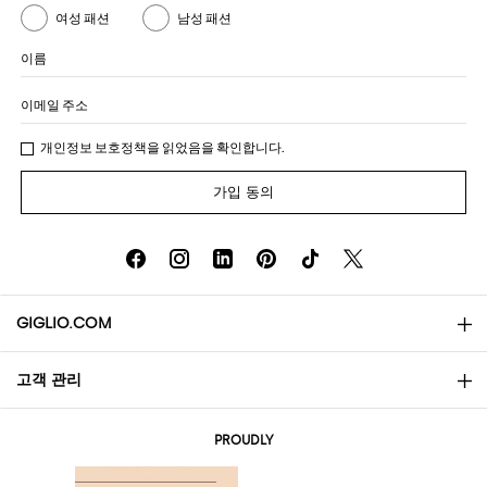
여성 패션
남성 패션
이름
이메일 주소
개인정보 보호정책
을 읽었음을 확인합니다.
가입 동의
GIGLIO.COM
고객 관리
소개
문의
AI Disclaimer
PROUDLY
자주 묻는 질문과 답변
쇼핑