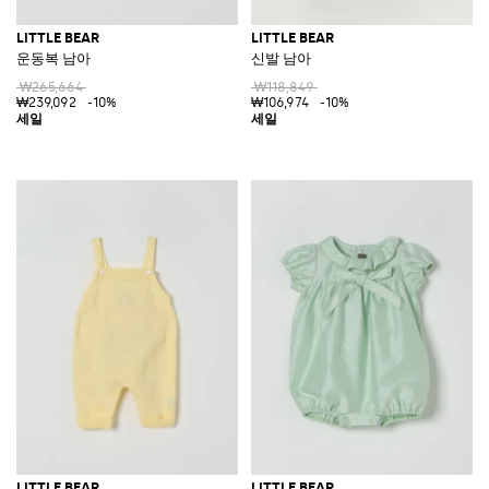
LITTLE BEAR
LITTLE BEAR
운동복 남아
신발 남아
₩265,664
₩118,849
₩239,092
-10%
₩106,974
-10%
LITTLE BEAR
LITTLE BEAR