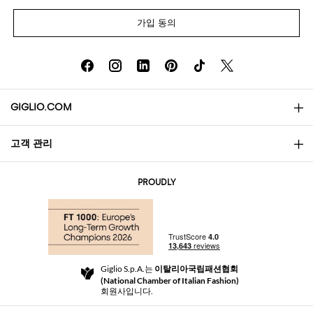
가입 동의
GIGLIO.COM
고객 관리
소개
문의
AI Disclaimer
PROUDLY
자주 묻는 질문과 답변
쇼핑
부티크
결제
배송
Community Store
반품 및 환불
Giglio S.p.A.는
이탈리아국립패션협회
이용 약관
(National Chamber of Italian Fashion)
For a safe shopping experience
제휴 프로그램
회원사입니다.
Security Communication