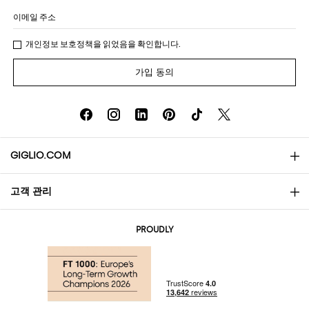
이메일 주소
개인정보 보호정책
을 읽었음을 확인합니다.
가입 동의
GIGLIO.COM
고객 관리
소개
문의
AI Disclaimer
PROUDLY
자주 묻는 질문과 답변
쇼핑
부티크
결제
배송
Community Store
반품 및 환불