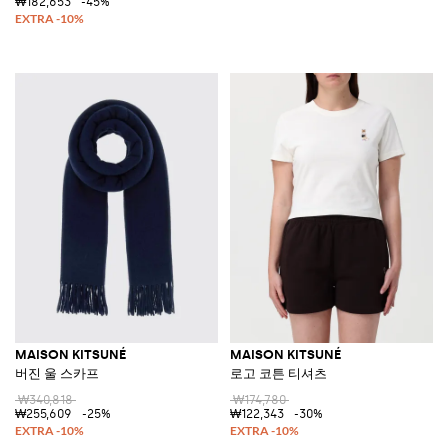
₩182,653
-45%
MAISON KITSUNÉ
MAISON KITSUNÉ
버진 울 스카프
로고 코튼 티셔츠
₩340,818
₩174,780
₩255,609
-25%
₩122,343
-30%