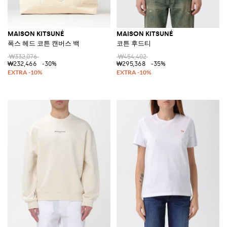
MAISON KITSUNÉ
MAISON KITSUNÉ
폭스 헤드 코튼 캔버스 백
코튼 후드티
₩332,076
₩454,402
₩232,466
-30%
₩295,368
-35%