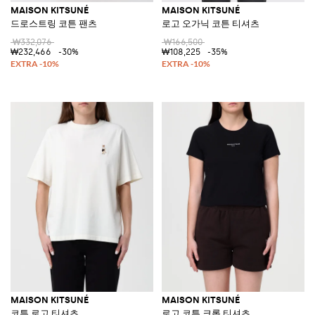
MAISON KITSUNÉ
MAISON KITSUNÉ
드로스트링 코튼 팬츠
로고 오가닉 코튼 티셔츠
₩332,076
₩166,500
₩232,466
-30%
₩108,225
-35%
MAISON KITSUNÉ
MAISON KITSUNÉ
코튼 로고 티셔츠
로고 코튼 크롭 티셔츠