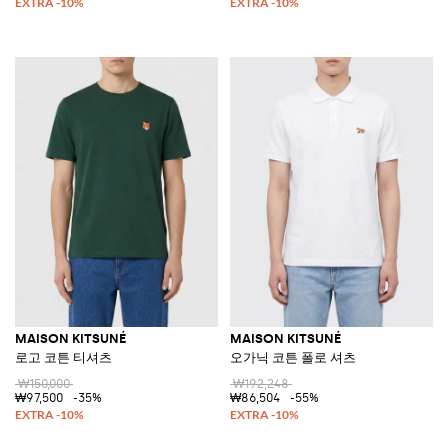
MAISON KITSUNÉ
MAISON KITSUNÉ
로고 코튼 티셔츠
오가닉 코튼 폴로 셔츠
₩150,000
₩192,248
₩97,500
-35%
₩86,504
-55%