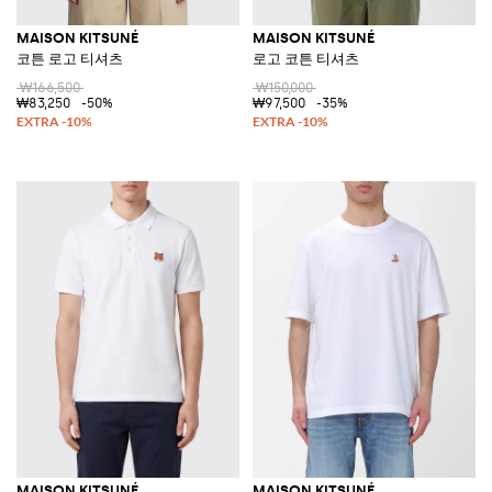
MAISON KITSUNÉ
MAISON KITSUNÉ
코튼 로고 티셔츠
로고 코튼 티셔츠
₩166,500
₩150,000
₩83,250
-50%
₩97,500
-35%
MAISON KITSUNÉ
MAISON KITSUNÉ