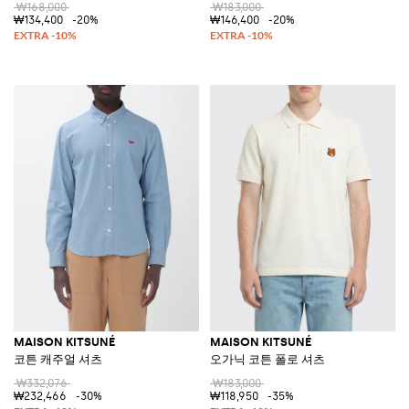
₩168,000
₩183,000
₩134,400
-20%
₩146,400
-20%
MAISON KITSUNÉ
MAISON KITSUNÉ
코튼 캐주얼 셔츠
오가닉 코튼 폴로 셔츠
₩332,076
₩183,000
₩232,466
-30%
₩118,950
-35%