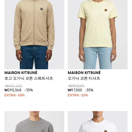
MAISON KITSUNÉ
MAISON KITSUNÉ
로고 오가닉 코튼 스웨트셔츠
오가닉 코튼 티셔츠
₩454,402
₩150,000
₩295,368
-35%
₩97,500
-35%