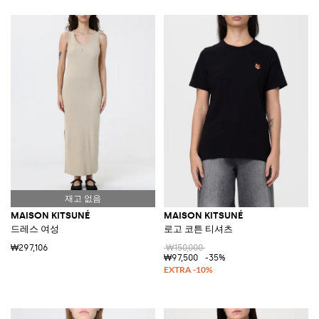
MAISON KITSUNÉ
MAISON KITSUNÉ
드레스 여성
로고 코튼 티셔츠
₩297,106
₩150,000
₩97,500
-35%