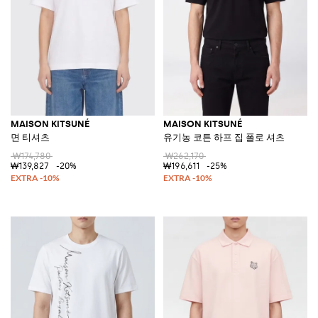
MAISON KITSUNÉ
MAISON KITSUNÉ
면 티셔츠
유기농 코튼 하프 집 폴로 셔츠
₩174,780
₩262,170
₩139,827
-20%
₩196,611
-25%