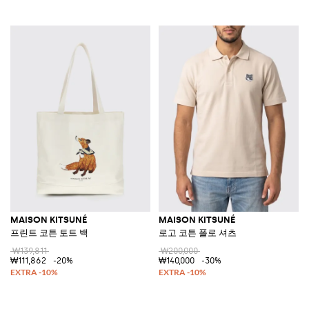
MAISON KITSUNÉ
MAISON KITSUNÉ
프린트 코튼 토트 백
로고 코튼 폴로 셔츠
₩139,811
₩200,000
₩111,862
-20%
₩140,000
-30%