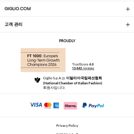
GIGLIO.COM
고객 관리
소개
문의
AI Disclaimer
PROUDLY
자주 묻는 질문과 답변
쇼핑
부티크
결제
배송
Community Store
반품 및 환불
Giglio S.p.A.는
이탈리아국립패션협회
이용 약관
(National Chamber of Italian Fashion)
For a safe shopping experience
제휴 프로그램
회원사입니다.
Security Communication
Investors
Beauty Seekers VIP Club
Privacy Policy
GIGLIO Token