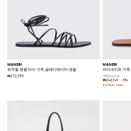
MANEBI
MANEBI
로우힐 앵클 타이 가죽 글래디에이터 샌들
라미네이트 가죽 
₩272,339
₩253,428
₩240,749
-5%