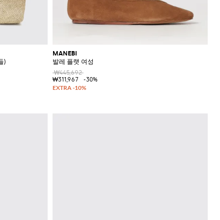
MANEBI
들)
발레 플랫 여성
₩445,692
₩311,967
-30%