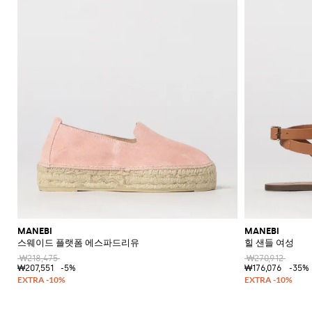
MANEBI
MANEBI
스웨이드 플랫폼 에스파드리유
힐 샌들 여성
₩218,475
₩270,912
₩207,551
-5%
₩176,076
-35%