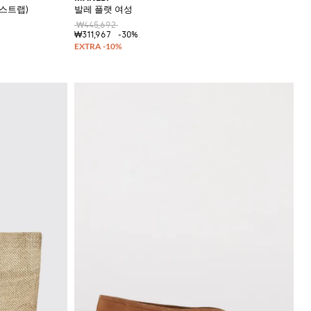
 스트랩)
발레 플랫 여성
₩445,692
₩311,967
-30%