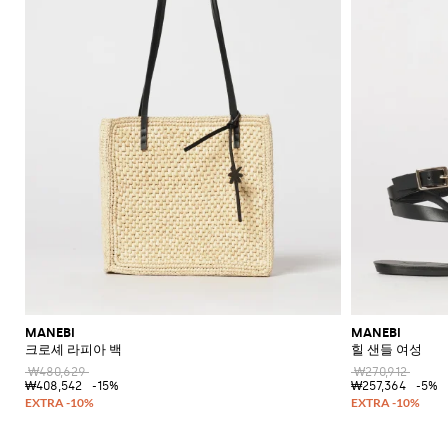
MANEBI
MANEBI
크로셰 라피아 백
힐 샌들 여성
₩480,629
₩270,912
₩408,542
-15%
₩257,364
-5%