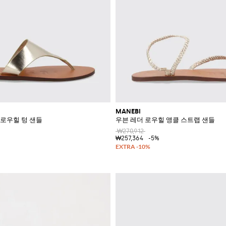
MANEBI
로우힐 텅 샌들
우븐 레더 로우힐 앵클 스트랩 샌들
₩270,912
₩257,364
-5%