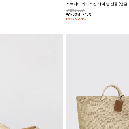
조르지아 카프스킨 레더 텅 샌들 (앵클
₩288,397
₩173,041
-40%