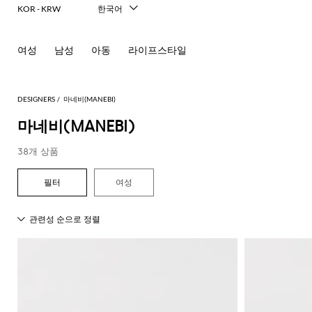
KOR - KRW
한국어
Italiano
English
여성
남성
아동
라이프스타일
Français
Deutsch
Español
中文
DESIGNERS
마네비(MANEBI)
日本語
마네비(MANEBI)
Русский
38개 상품
여성