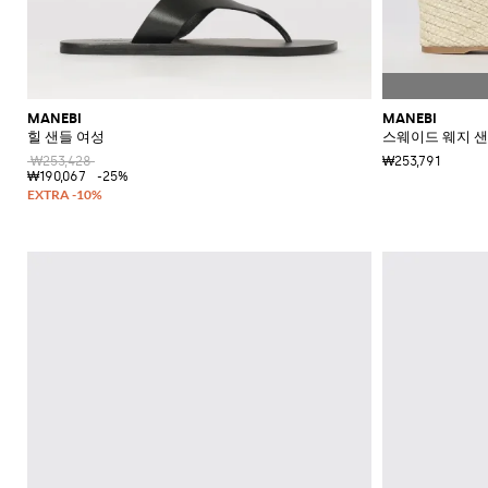
MANEBI
MANEBI
힐 샌들 여성
스웨이드 웨지 
₩253,428
₩253,791
₩190,067
-25%