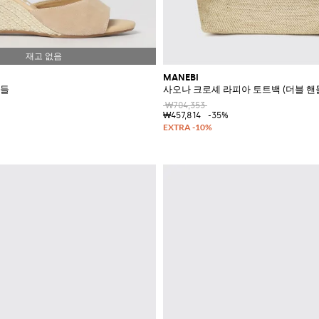
MANEBI
샌들
사오나 크로셰 라피아 토트백 (더블 핸
₩704,353
₩457,814
-35%