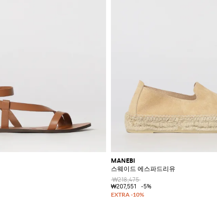
MANEBI
스웨이드 에스파드리유
₩218,475
₩207,551
-5%