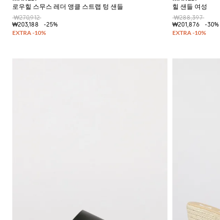
로우힐 스무스 레더 앵클 스트랩 텅 샌들
힐 샌들 여성
₩270,912
₩288,397
₩203,188
-25%
₩201,876
-30%