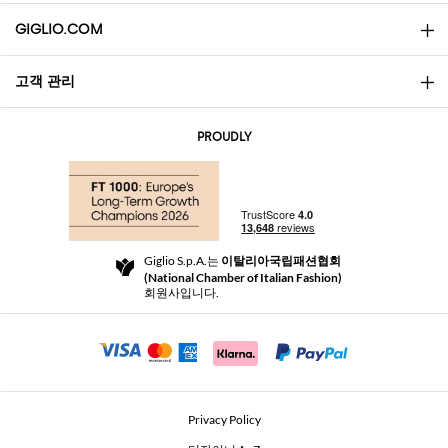
GIGLIO.COM
고객 관리
소개
문의
AI Disclaimer
PROUDLY
자주 묻는 질문과 답변
쇼핑
부티크
결제
배송
Community Store
반품 및 환불
Giglio S.p.A.는
이탈리아국립패션협회
이용 약관
(National Chamber of Italian Fashion)
For a safe shopping experience
제휴 프로그램
회원사입니다.
Security Communication
Investors
Beauty Seekers VIP Club
Privacy Policy
GIGLIO Token