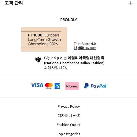
고객 관리
소개
문의
AI Disclaimer
PROUDLY
자주 묻는 질문과 답변
쇼핑
부티크
결제
배송
Community Store
반품 및 환불
Giglio S.p.A.는
이탈리아국립패션협회
이용 약관
(National Chamber of Italian Fashion)
For a safe shopping experience
제휴 프로그램
회원사입니다.
Security Communication
Investors
Beauty Seekers VIP Club
Privacy Policy
GIGLIO Token
디자이너 A~Z
Fashion Outlet
GIGLIO.COM x Vestiaire Collective
Top categories