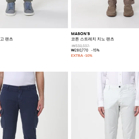
MASON'S
고 팬츠
코튼 스트레치 치노 팬츠
₩330,337
₩280,770
-15%