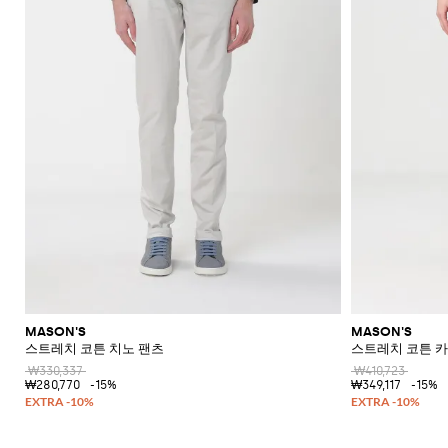
MASON'S
MASON'S
스트레치 코튼 치노 팬츠
스트레치 코튼 카
₩330,337
₩410,723
₩280,770
-15%
₩349,117
-15%