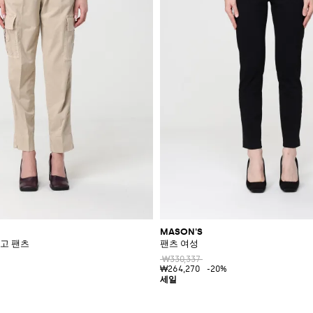
MASON'S
고 팬츠
팬츠 여성
₩330,337
₩264,270
-20%