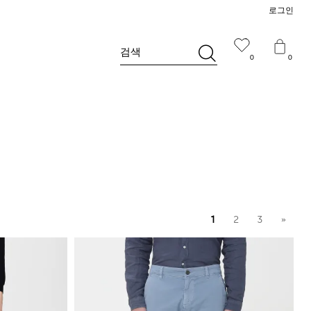
로그인
검색
0
0
1
2
3
»