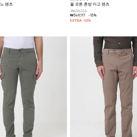
노 팬츠
울 코튼 혼방 카고 팬츠
₩410,723
₩349,117
-15%