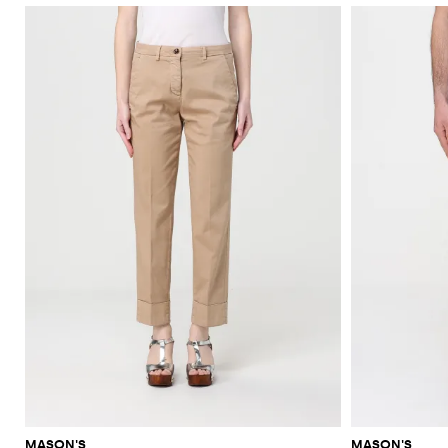
MASON'S
MASON'S