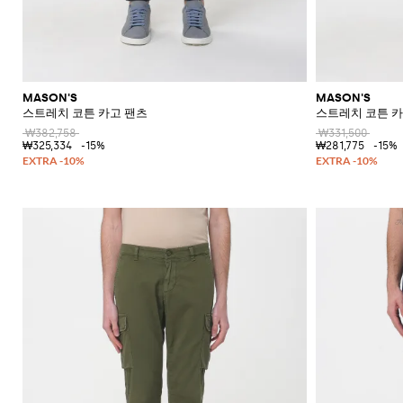
MASON'S
MASON'S
스트레치 코튼 카고 팬츠
스트레치 코튼 카
₩382,758
₩331,500
₩325,334
-15%
₩281,775
-15%