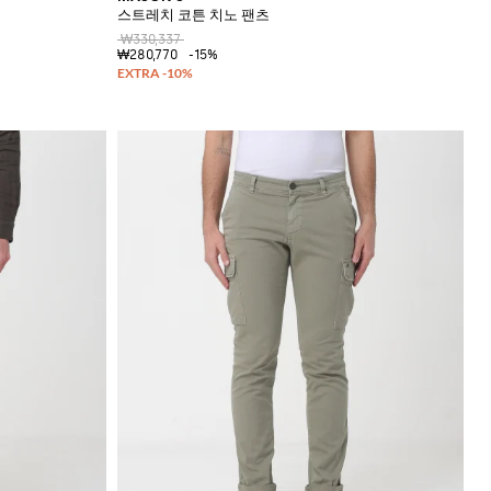
스트레치 코튼 치노 팬츠
₩330,337
₩280,770
-15%