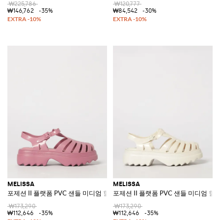
₩225,786
₩120,777
₩146,762
-35%
₩84,542
-30%
MELISSA
MELISSA
포제션 II 플랫폼 PVC 샌들 미디엄 힐
포제션 II 플랫폼 PVC 샌들 미디엄 힐
₩173,290
₩173,290
₩112,646
-35%
₩112,646
-35%