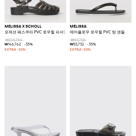
MELISSA X SCHOLL
MELISSA
포제션 페스쿠라 PVC 로우힐 피셔맨 샌들
에어플로우 로우힐 PVC 텅 샌들
₩225,786
₩85,758
₩146,762
-35%
₩55,732
-35%