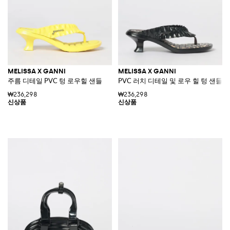
MELISSA X GANNI
MELISSA X GANNI
주름 디테일 PVC 텅 로우힐 샌들
PVC 러치 디테일 및 로우 힐 텅 샌들
₩236,298
₩236,298