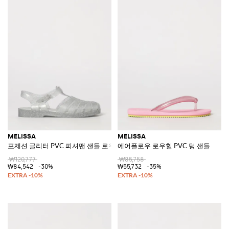
MELISSA
MELISSA
포제션 글리터 PVC 피셔맨 샌들 로우 힐
에어플로우 로우힐 PVC 텅 샌들
₩120,777
₩85,758
₩84,542
-30%
₩55,732
-35%