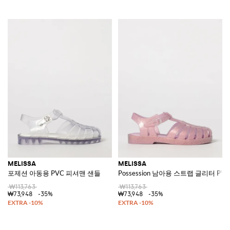
MELISSA
MELISSA
포제션 아동용 PVC 피셔맨 샌들
Possession 남아용 스트랩 글리터 P
₩113,763
₩113,763
₩73,948
-35%
₩73,948
-35%