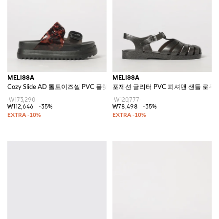
MELISSA
MELISSA
Cozy Slide AD 톨토이즈셸 PVC 플랫폼 샌들
포제션 글리터 PVC 피셔맨 샌들 로우 
₩173,290
₩120,777
₩112,646
-35%
₩78,498
-35%