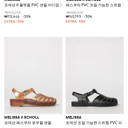
포제션 II 플랫폼 PVC 샌들 미디엄 힐
페스쿠라 PVC 조절 가능한 스트랩 플
₩173,290
₩208,276
₩112,646
-35%
₩145,793
-30%
MELISSA X SCHOLL
MELISSA
포제션 페스쿠라 로우힐 샌들
포제션 조절 가능한 스트랩 PVC 피셔