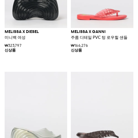
MELISSA X DIESEL
MELISSA X GANNI
미니백 여성
주름 디테일 PVC 텅 로우힐 샌들
₩323,797
₩166,276