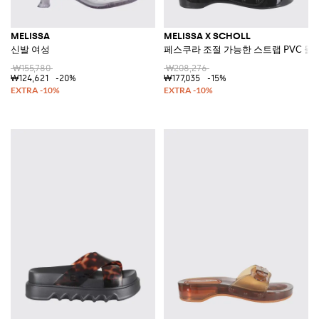
MELISSA
MELISSA X SCHOLL
신발 여성
페스쿠라 조절 가능한 스트랩 PVC 뮬
₩155,780
₩208,276
₩124,621
-20%
₩177,035
-15%