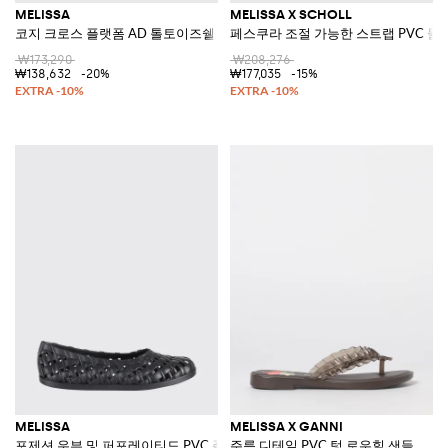
MELISSA
MELISSA X SCHOLL
코지 크로스 플랫폼 AD 톨토이즈쉘 프린트 PVC 샌들
페스쿠라 조절 가능한 스트랩 PVC 뮬
₩173,290
₩208,276
₩138,632
-20%
₩177,035
-15%
MELISSA
MELISSA X GANNI
포제션 우븐 및 퍼포레이티드 PVC 플랫
주름 디테일 PVC 텅 로우힐 샌들