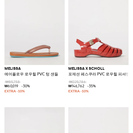
MELISSA
MELISSA X SCHOLL
에어플로우 로우힐 PVC 텅 샌들
포제션 페스쿠라 PVC 로우힐 피셔맨 
₩85,758
₩225,786
₩60,019
-30%
₩146,762
-35%