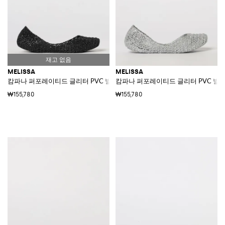
MELISSA
MELISSA
캄파나 퍼포레이티드 글리터 PVC 발레 플랫 라운드 토
캄파나 퍼포레이티드 글리터 PVC 발레
₩155,780
₩155,780