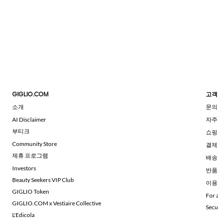
GIGLIO.COM
고객
소개
문의
AI Disclaimer
자주
부티크
쇼핑
Community Store
결제
제휴 프로그램
배송
Investors
반품
Beauty Seekers VIP Club
이용
GIGLIO Token
For 
GIGLIO.COM x Vestiaire Collective
Secu
L'Edicola