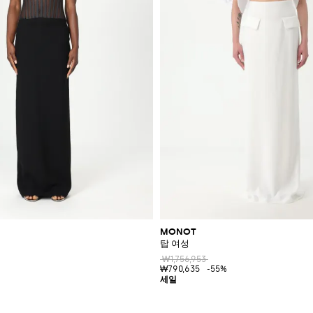
MONOT
탑 여성
₩1,756,953
₩790,635
-55%