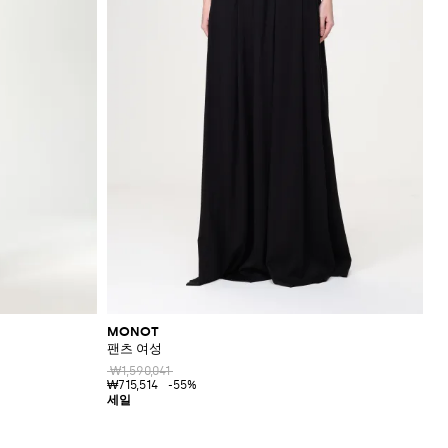
MONOT
팬츠 여성
₩1,590,041
₩715,514
-55%