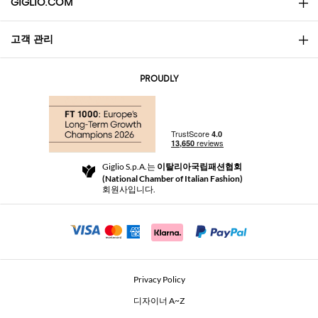
GIGLIO.COM
고객 관리
소개
문의
AI Disclaimer
PROUDLY
자주 묻는 질문과 답변
쇼핑
부티크
결제
배송
Community Store
반품 및 환불
Giglio S.p.A.는
이탈리아국립패션협회
이용 약관
(National Chamber of Italian Fashion)
For a safe shopping experience
제휴 프로그램
회원사입니다.
Security Communication
Investors
Beauty Seekers VIP Club
Privacy Policy
GIGLIO Token
디자이너 A~Z