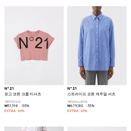
N° 21
N° 21
로고 코튼 크롭 티셔츠
스트라이프 코튼 캐주얼 셔츠
₩113,763
₩1,044,895
₩51,198
-55%
₩679,180
-35%