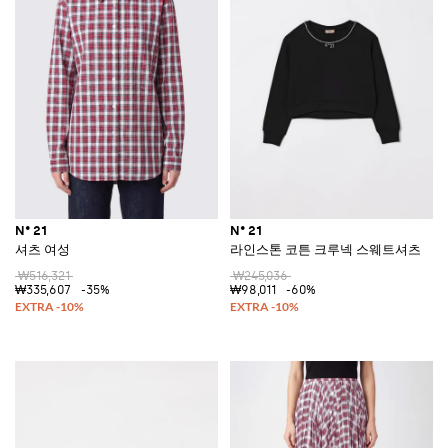
N° 21
N° 21
셔츠 여성
라인스톤 코튼 크루넥 스웨트셔츠
₩516,321
₩245,036
₩335,607
-35%
₩98,011
-60%