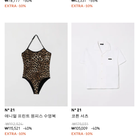
₩78,777
-50%
₩43,331
-55%
N° 21
N° 21
애니멀 프린트 원피스 수영복
코튼 셔츠
₩192,524
₩175,031
₩115,521
-40%
₩105,009
-40%