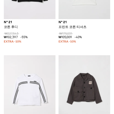
N° 21
N° 21
코튼 후디
프린트 코튼 티셔츠
₩227,543
₩175,031
₩102,397
-55%
₩105,009
-40%