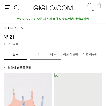
0
0
검
세일 상품 추가 10% 할인
색
DESIGNERS
N° 21
N° 21
112개 상품
여성 아울렛
키즈 아울렛
여성
남아