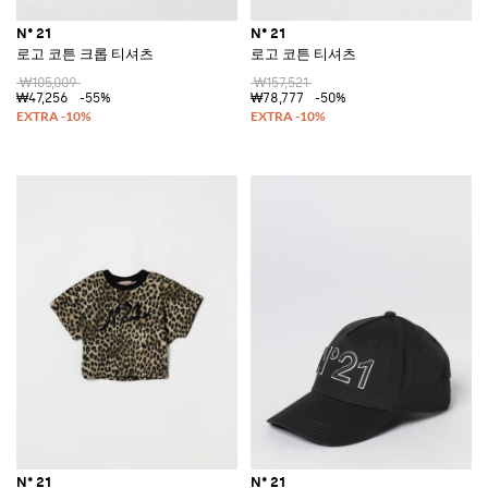
N° 21
N° 21
로고 코튼 크롭 티셔츠
로고 코튼 티셔츠
₩105,009
₩157,521
₩47,256
-55%
₩78,777
-50%
N° 21
N° 21