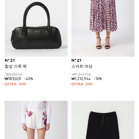
N° 21
N° 21
합성 가죽 백
스커트 여성
₩315,042
₩1,347,716
₩189,025
-40%
₩1,212,944
-10%