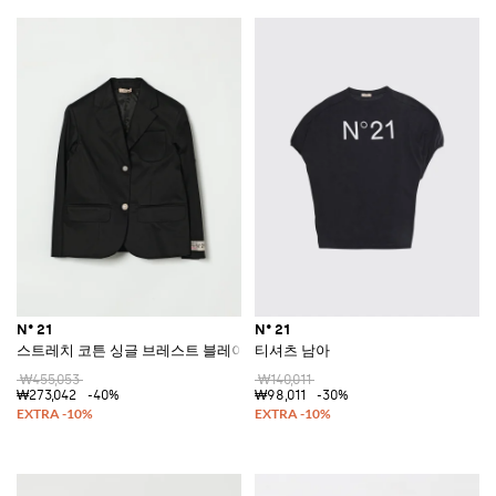
N° 21
N° 21
스트레치 코튼 싱글 브레스트 블레이저
티셔츠 남아
₩455,053
₩140,011
₩273,042
-40%
₩98,011
-30%