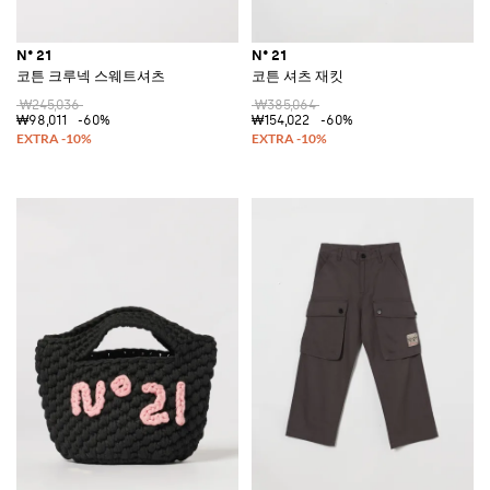
N° 21
N° 21
코튼 크루넥 스웨트셔츠
코튼 셔츠 재킷
₩245,036
₩385,064
₩98,011
-60%
₩154,022
-60%