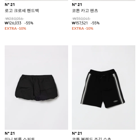
N° 21
N° 21
로고 크로셰 핸드백
코튼 카고 팬츠
₩280,056
₩350,045
₩126,033
-55%
₩157,521
-55%
N° 21
N° 21
미니 벌룬 스커트
코튼 블렌드 조깅 쇼츠