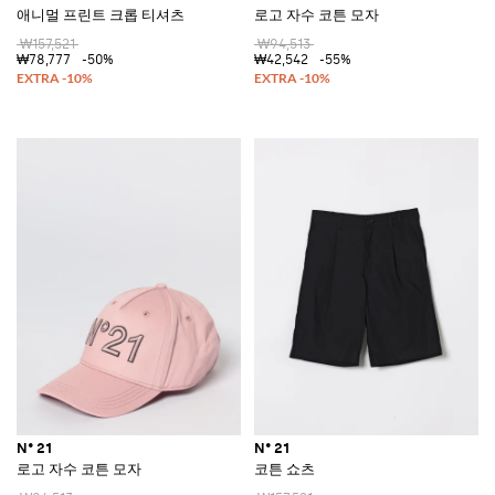
애니멀 프린트 크롭 티셔츠
로고 자수 코튼 모자
₩157,521
₩94,513
₩78,777
-50%
₩42,542
-55%
N° 21
N° 21
로고 자수 코튼 모자
코튼 쇼츠