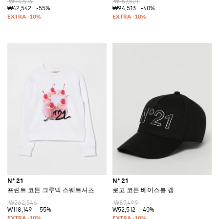
₩94,513
₩157,521
₩42,542
-55%
₩94,513
-40%
N° 21
N° 21
프린트 코튼 크루넥 스웨트셔츠
로고 코튼 베이스볼 캡
₩262,546
₩87,499
₩118,149
-55%
₩52,512
-40%