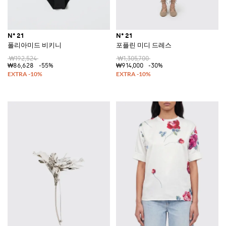
N° 21
N° 21
폴리아미드 비키니
포플린 미디 드레스
₩192,524
₩1,305,700
₩86,628
-55%
₩914,000
-30%