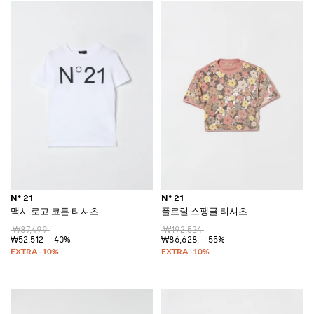
N° 21
N° 21
맥시 로고 코튼 티셔츠
플로럴 스팽글 티셔츠
₩87,499
₩192,524
₩52,512
-40%
₩86,628
-55%