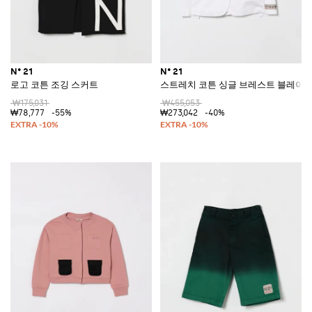
N° 21
N° 21
로고 코튼 조깅 스커트
스트레치 코튼 싱글 브레스트 블레이
₩175,031
₩455,053
₩78,777
-55%
₩273,042
-40%