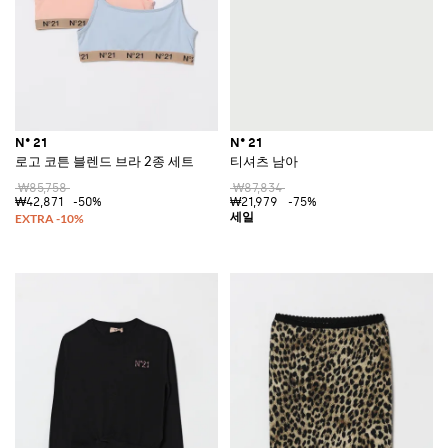
N° 21
N° 21
로고 코튼 블렌드 브라 2종 세트
티셔츠 남아
₩85,758
₩87,834
₩42,871
-50%
₩21,979
-75%