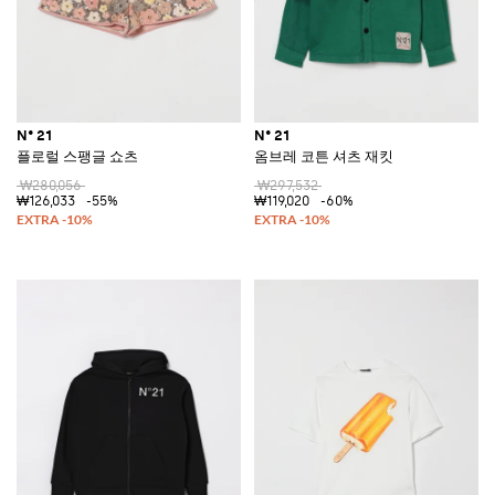
N° 21
N° 21
플로럴 스팽글 쇼츠
옴브레 코튼 셔츠 재킷
₩280,056
₩297,532
₩126,033
-55%
₩119,020
-60%