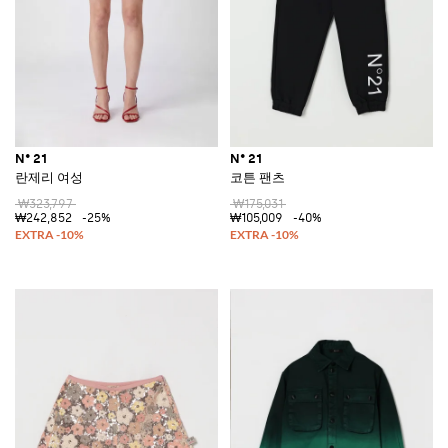
N° 21
N° 21
란제리 여성
코튼 팬츠
₩323,797
₩175,031
₩242,852
-25%
₩105,009
-40%