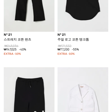
N° 21
N° 21
스트레치 코튼 팬츠
주얼 로고 코튼 탱크톱
₩245,036
₩171,532
₩147,025
-40%
₩77,200
-55%