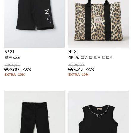
N° 21
N° 21
코튼 쇼츠
애니멀 프린트 코튼 토트백
₩140,011
₩210,033
₩69,989
-50%
₩94,513
-55%