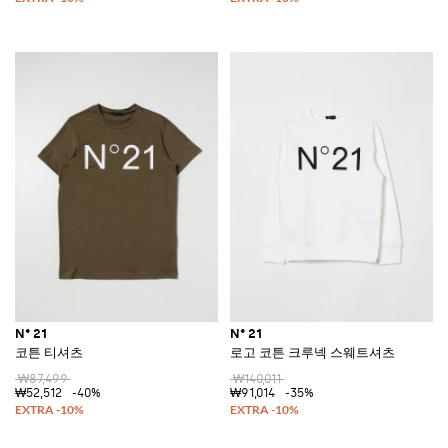
N° 21
N° 21
코튼 티셔츠
로고 코튼 크루넥 스웨트셔츠
₩87,499
₩140,011
₩52,512
-40%
₩91,014
-35%