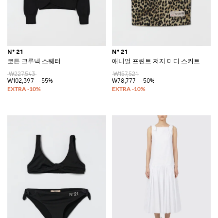
N° 21
N° 21
코튼 크루넥 스웨터
애니멀 프린트 저지 미디 스커트
₩227,543
₩157,521
₩102,397
-55%
₩78,777
-50%