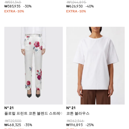
₩551,340
₩1,044,895
₩385,935
-30%
₩626,930
-40%
N° 21
N° 21
플로럴 프린트 코튼 블렌드 스트레이트 팬츠
코튼 블라우스
₩720,500
₩262,546
₩468,325
-35%
₩196,893
-25%