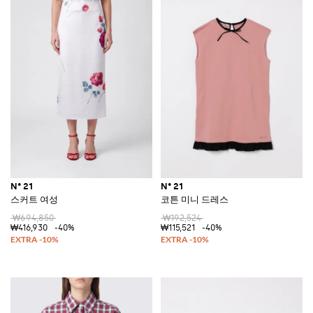
N° 21
N° 21
스커트 여성
코튼 미니 드레스
₩694,850
₩192,524
₩416,930
-40%
₩115,521
-40%