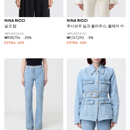
NINA RICCI
NINA RICCI
실크 탑
푸시보우 실크 블라우스, 플레어 커프
₩1,207,672
₩1,207,672
₩905,754
-25%
₩1,147,292
-5%