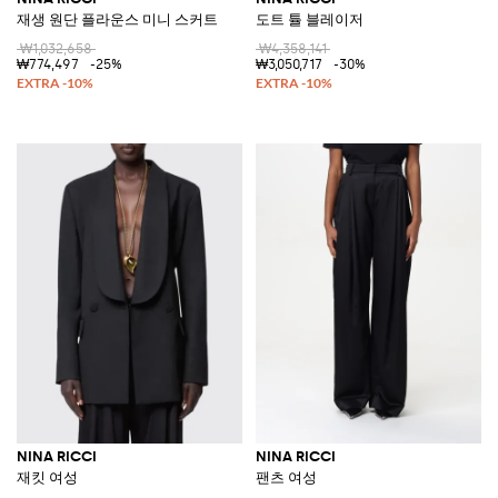
재생 원단 플라운스 미니 스커트
도트 튤 블레이저
₩1,032,658
₩4,358,141
₩774,497
-25%
₩3,050,717
-30%
NINA RICCI
NINA RICCI
재킷 여성
팬츠 여성