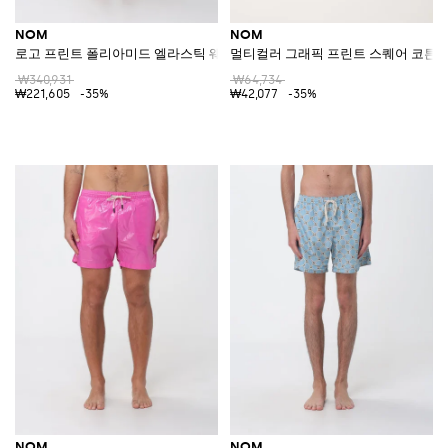
NOM
NOM
로고 프린트 폴리아미드 엘라스틱 웨이스트 스윔 쇼츠
멀티컬러 그래픽 프린트 스퀘어 코튼 
₩340,931
₩64,734
₩221,605
-35%
₩42,077
-35%
NOM
NOM