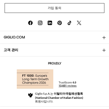
가입 동의
GIGLIO.COM
고객 관리
소개
문의
AI Disclaimer
PROUDLY
자주 묻는 질문과 답변
쇼핑
부티크
결제
배송
Community Store
반품 및 환불
Giglio S.p.A.는
이탈리아국립패션협회
이용 약관
(National Chamber of Italian Fashion)
For a safe shopping experience
제휴 프로그램
회원사입니다.
Security Communication