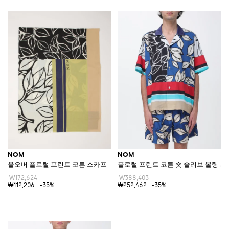
NOM
NOM
올오버 플로럴 프린트 코튼 스카프
플로럴 프린트 코튼 숏 슬리브 볼링 셔
₩172,624
₩388,403
₩112,206
-35%
₩252,462
-35%