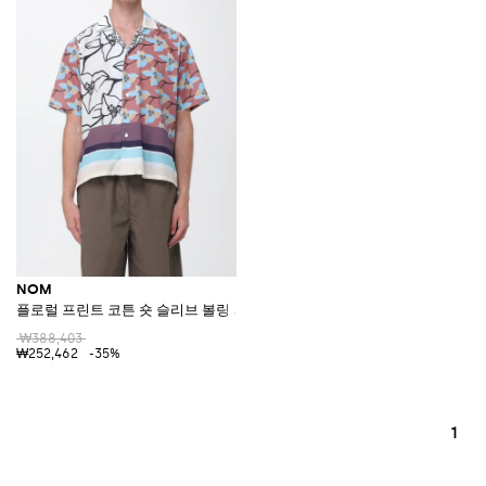
NOM
플로럴 프린트 코튼 숏 슬리브 볼링 셔츠
₩388,403
₩252,462
-35%
1