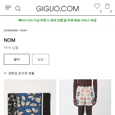
0
0
검
₩569,106 이상 주문 시 관세 포함 및 무료 배송 서비스 제공
색
DESIGNERS
NOM
NOM
19개 상품
남성