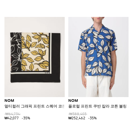
NOM
NOM
멀티컬러 그래픽 프린트 스퀘어 코튼 스카프
플로럴 프린트 쿠반 칼라 코튼 볼링 셔
₩64,734
₩388,403
₩42,077
-35%
₩252,462
-35%