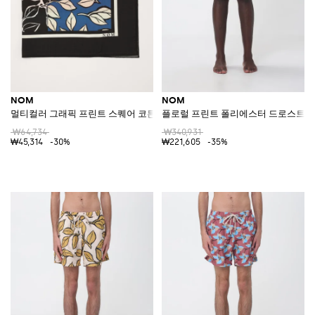
NOM
NOM
멀티컬러 그래픽 프린트 스퀘어 코튼 스카프
플로럴 프린트 폴리에스터 드로스트링
₩64,734
₩340,931
₩45,314
-30%
₩221,605
-35%