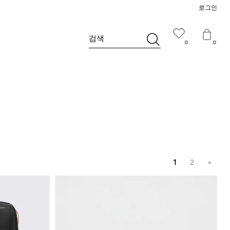
로그인
검색
0
0
1
2
»