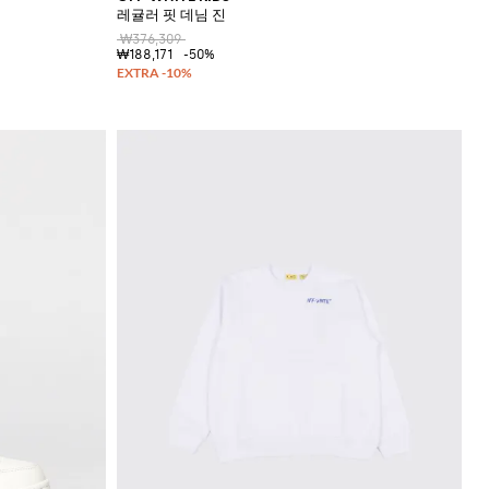
레귤러 핏 데님 진
₩376,309
₩188,171
-50%