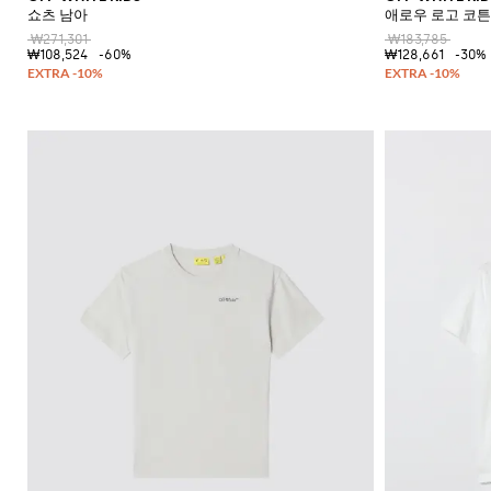
쇼츠 남아
애로우 로고 코튼
₩271,301
₩183,785
₩108,524
-60%
₩128,661
-30%