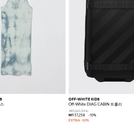
S
OFF-WHITE KIDS
레스
Off-White DIAG CABIN 트롤리
₩1,041,396
₩937,258
-10%