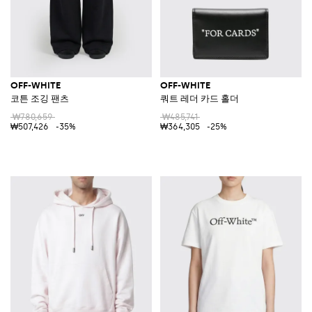
OFF-WHITE
OFF-WHITE
코튼 조깅 팬츠
쿼트 레더 카드 홀더
₩780,659
₩485,741
₩507,426
-35%
₩364,305
-25%