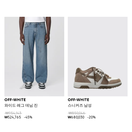
OFF-WHITE
OFF-WHITE
와이드 레그 데님 진
스니커즈 남성
₩954,143
₩850,046
₩524,765
-45%
₩680,030
-20%