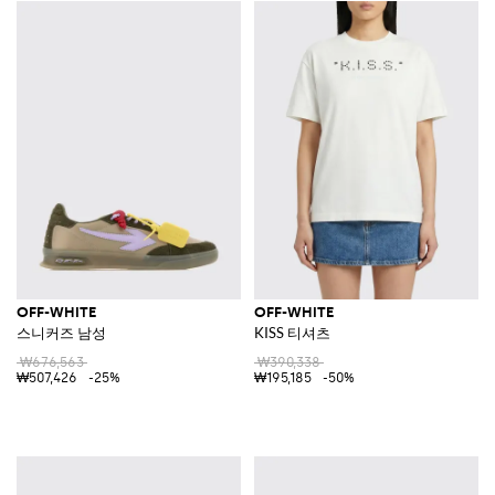
OFF-WHITE
OFF-WHITE
스니커즈 남성
KISS 티셔츠
₩676,563
₩390,338
₩507,426
-25%
₩195,185
-50%