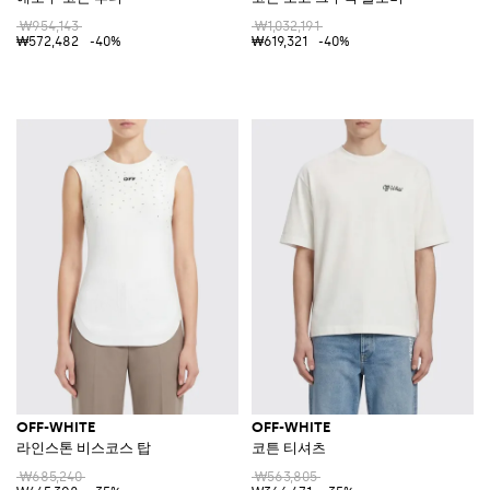
₩954,143
₩1,032,191
₩572,482
-40%
₩619,321
-40%
OFF-WHITE
OFF-WHITE
라인스톤 비스코스 탑
코튼 티셔츠
₩685,240
₩563,805