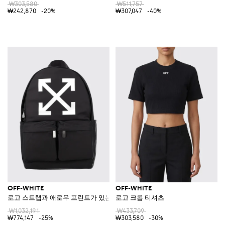
₩303,580
₩511,757
₩242,870
-20%
₩307,047
-40%
OFF-WHITE
OFF-WHITE
로고 스트랩과 애로우 프린트가 있는 Full Arrow 나일론 백팩
로고 크롭 티셔츠
₩1,032,191
₩433,709
₩774,147
-25%
₩303,580
-30%