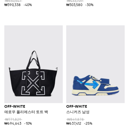
₩650,547
₩433,709
₩390,338
-40%
₩303,580
-30%
OFF-WHITE
OFF-WHITE
애로우 폴리에스터 토트 백
스니커즈 남성
₩771,829
₩849,878
₩694,643
-10%
₩637,412
-25%