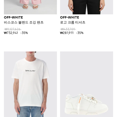
OFF-WHITE
OFF-WHITE
비스코스 블렌드 조깅 팬츠
로고 크롭 티셔츠
₩1,127,626
₩433,709
₩732,941
-35%
₩281,911
-35%