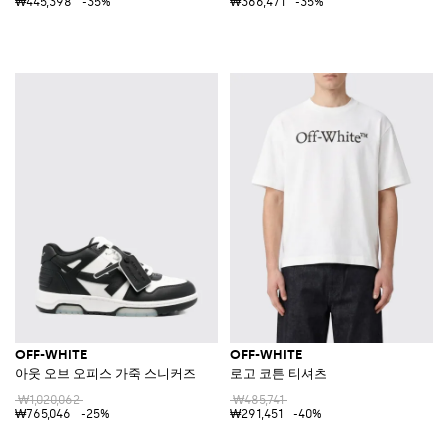
₩445,398
-35%
₩366,471
-35%
OFF-WHITE
OFF-WHITE
아웃 오브 오피스 가죽 스니커즈
로고 코튼 티셔츠
₩1,020,062
₩485,741
₩765,046
-25%
₩291,451
-40%