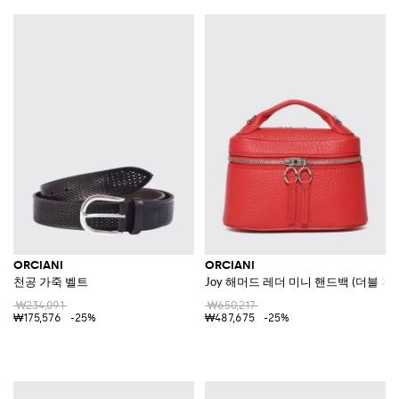
ORCIANI
ORCIANI
천공 가죽 벨트
Joy 해머드 레더 미니 핸드백 (더블 지
₩234,091
₩650,217
₩175,576
-25%
₩487,675
-25%