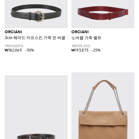
ORCIANI
ORCIANI
3cm 해머드 카프스킨 가죽 핀 버클 벨트
노버클 가죽 벨트
₩260,093
₩258,500
₩182,069
-30%
₩193,875
-25%