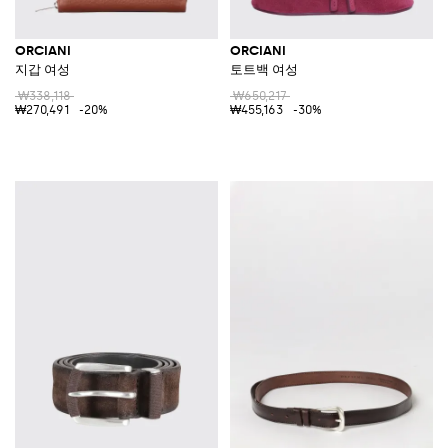
ORCIANI
ORCIANI
지갑 여성
토트백 여성
₩338,118
₩650,217
₩270,491
-20%
₩455,163
-30%