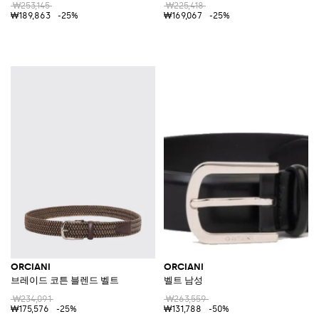
₩253,145
₩225,418
₩189,863
-25%
₩169,067
-25%
ORCIANI
ORCIANI
브레이드 코튼 블렌드 벨트
벨트 남성
₩234,091
₩263,559
₩175,576
-25%
₩131,788
-50%