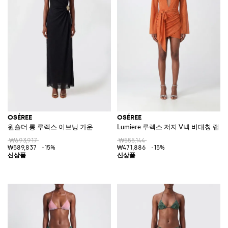
OSÉREE
OSÉREE
원숄더 롱 루렉스 이브닝 가운
Lumiere 루렉스 저지 V넥 비대칭 랩 
₩693,917
₩555,144
₩589,837
-15%
₩471,886
-15%