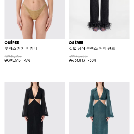
OSÉREE
OSÉREE
루렉스 저지 비키니
깃털 장식 루렉스 저지 팬츠
₩416,354
₩945,465
₩395,515
-5%
₩661,813
-30%