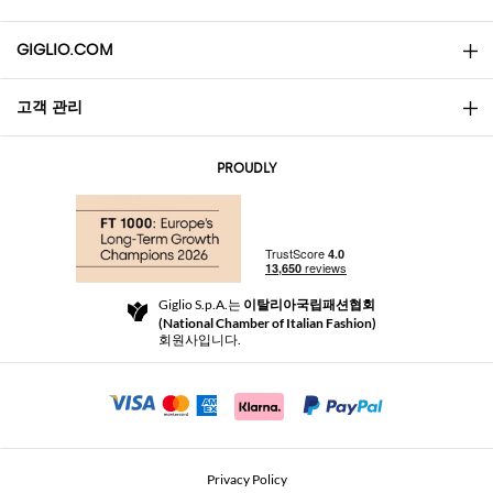
GIGLIO.COM
고객 관리
소개
문의
AI Disclaimer
PROUDLY
자주 묻는 질문과 답변
쇼핑
부티크
결제
배송
Community Store
반품 및 환불
Giglio S.p.A.는
이탈리아국립패션협회
이용 약관
(National Chamber of Italian Fashion)
For a safe shopping experience
제휴 프로그램
회원사입니다.
Security Communication
Investors
Beauty Seekers VIP Club
Privacy Policy