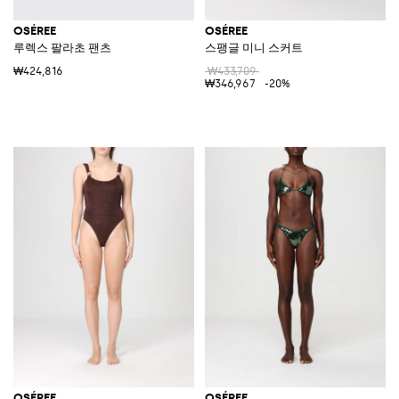
OSÉREE
OSÉREE
루렉스 팔라초 팬츠
스팽글 미니 스커트
₩424,816
₩433,709
₩346,967
-20%
OSÉREE
OSÉREE