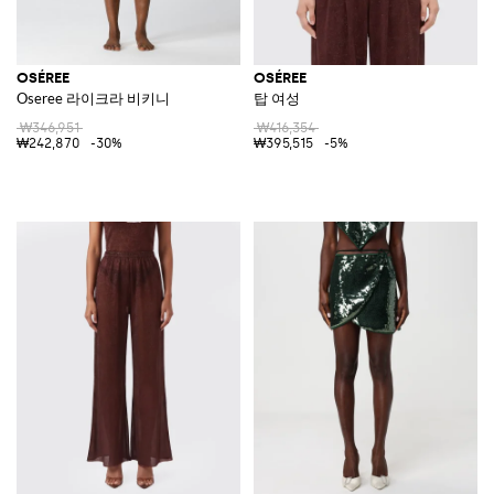
OSÉREE
OSÉREE
Oseree 라이크라 비키니
탑 여성
₩346,951
₩416,354
₩242,870
-30%
₩395,515
-5%