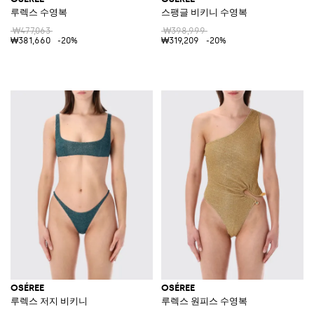
루렉스 수영복
스팽글 비키니 수영복
₩477,063
₩398,999
₩381,660
-20%
₩319,209
-20%
OSÉREE
OSÉREE
루렉스 저지 비키니
루렉스 원피스 수영복