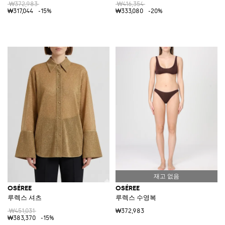
₩372,983
₩416,354
₩317,044
-15%
₩333,080
-20%
OSÉREE
OSÉREE
루렉스 셔츠
루렉스 수영복
₩451,031
₩372,983
₩383,370
-15%