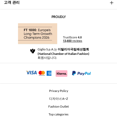
고객 관리
소개
문의
AI Disclaimer
PROUDLY
자주 묻는 질문과 답변
쇼핑
부티크
결제
배송
Community Store
반품 및 환불
Giglio S.p.A.는
이탈리아국립패션협회
이용 약관
(National Chamber of Italian Fashion)
For a safe shopping experience
제휴 프로그램
회원사입니다.
Security Communication
Investors
Beauty Seekers VIP Club
Privacy Policy
GIGLIO Token
디자이너 A~Z
Fashion Outlet
GIGLIO.COM x Vestiaire Collective
Top categories