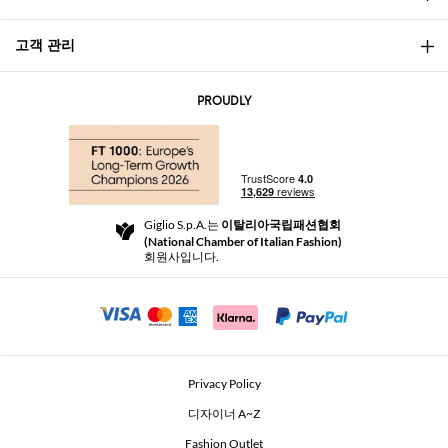
고객 관리
소개
문의
AI Disclaimer
PROUDLY
자주 묻는 질문과 답변
쇼핑
부티크
결제
배송
Community Store
반품 및 환불
Giglio S.p.A.는
이탈리아국립패션협회
이용 약관
(National Chamber of Italian Fashion)
For a safe shopping experience
제휴 프로그램
회원사입니다.
Security Communication
Investors
Beauty Seekers VIP Club
Privacy Policy
GIGLIO Token
디자이너 A~Z
Fashion Outlet