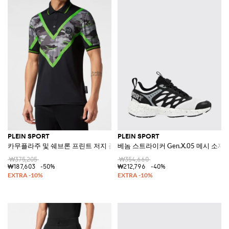
PLEIN SPORT
PLEIN SPORT
카무플라주 및 쉐브론 프린트 저지 폴로 셔츠
베놈 스트라이커 Gen.X.05 메시 소
₩375,205
₩354,660
₩187,603
-50%
₩212,796
-40%