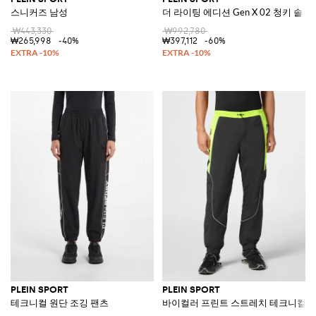
스니커즈 남성
더 라이팅 에디션 Gen X 02 청키 솔
₩443,330
₩992,780
₩265,998
-40%
₩397,112
-60%
PLEIN SPORT
PLEIN SPORT
테크니컬 원단 조깅 팬츠
바이컬러 프린트 스트레치 테크니컬 패