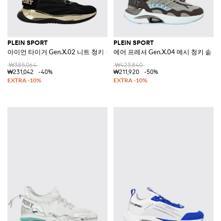
PLEIN SPORT
PLEIN SPORT
아이언 타이거 Gen.X.02 니트 청키 솔 스니커즈
에어 프레셔 Gen.X.04 메시 청키 솔
₩385,064
₩423,840
₩231,042
-40%
₩211,920
-50%