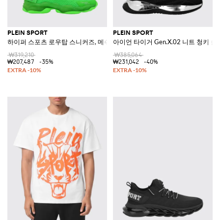
PLEIN SPORT
PLEIN SPORT
하이퍼 스포츠 로우탑 스니커즈, 메쉬 소재, 로고 아플리케 및 풀탭 장식
아이언 타이거 Gen.X.02 니트 청키 
₩319,210
₩385,064
₩207,487
-35%
₩231,042
-40%