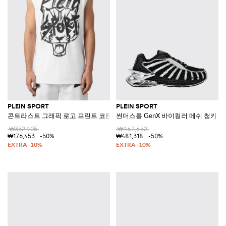
PLEIN SPORT
PLEIN SPORT
콘트라스트 그래픽 로고 프린트 코튼 탱크탑
썬더스톰 GenX 바이컬러 메쉬 청키 
₩352,905
₩962,652
₩176,453
-50%
₩481,318
-50%