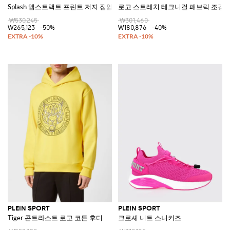
Splash 앱스트랙트 프린트 저지 집업 후드 스웨트셔츠
로고 스트레치 테크니컬 패브릭 조깅 
₩530,245
₩301,460
₩265,123
-50%
₩180,876
-40%
PLEIN SPORT
PLEIN SPORT
Tiger 콘트라스트 로고 코튼 후디
크로셰 니트 스니커즈