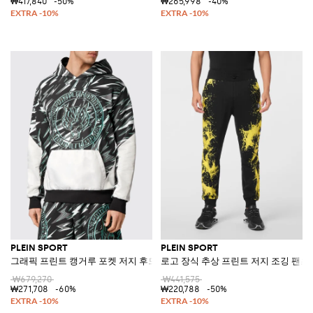
₩417,840
-50%
₩265,998
-40%
PLEIN SPORT
PLEIN SPORT
그래픽 프린트 캥거루 포켓 저지 후드 스웨트셔츠
로고 장식 추상 프린트 저지 조깅 팬츠
₩679,270
₩441,575
₩271,708
-60%
₩220,788
-50%