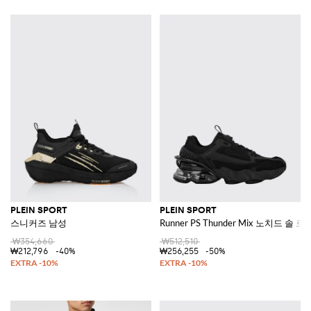
PLEIN SPORT
PLEIN SPORT
스니커즈 남성
Runner PS Thunder Mix 노치드 
₩354,660
₩512,510
₩212,796
-40%
₩256,255
-50%