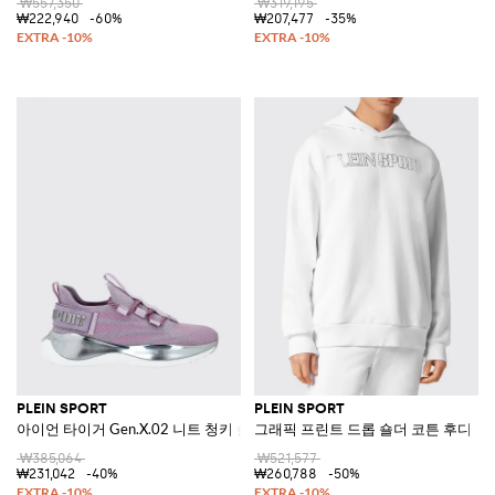
₩557,350
₩319,195
₩222,940
-60%
₩207,477
-35%
PLEIN SPORT
PLEIN SPORT
아이언 타이거 Gen.X.02 니트 청키 솔 스니커즈
그래픽 프린트 드롭 숄더 코튼 후디
₩385,064
₩521,577
₩231,042
-40%
₩260,788
-50%