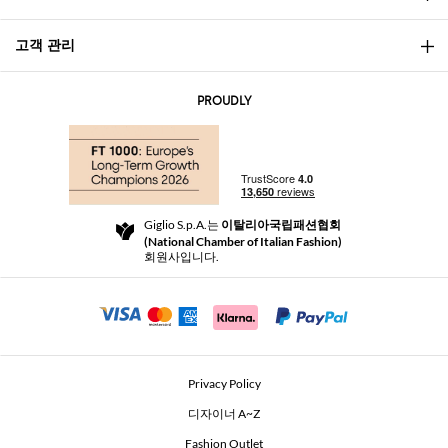
고객 관리
소개
문의
AI Disclaimer
PROUDLY
자주 묻는 질문과 답변
쇼핑
부티크
결제
배송
Community Store
반품 및 환불
Giglio S.p.A.는
이탈리아국립패션협회
이용 약관
(National Chamber of Italian Fashion)
For a safe shopping experience
제휴 프로그램
회원사입니다.
Security Communication
Investors
Beauty Seekers VIP Club
Privacy Policy
GIGLIO Token
디자이너 A~Z
Fashion Outlet