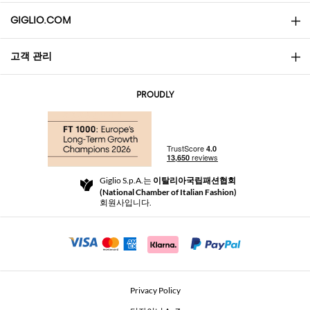
GIGLIO.COM
고객 관리
소개
문의
AI Disclaimer
PROUDLY
자주 묻는 질문과 답변
쇼핑
부티크
결제
배송
Community Store
반품 및 환불
Giglio S.p.A.는
이탈리아국립패션협회
이용 약관
(National Chamber of Italian Fashion)
For a safe shopping experience
제휴 프로그램
회원사입니다.
Security Communication
Investors
Beauty Seekers VIP Club
Privacy Policy
GIGLIO Token