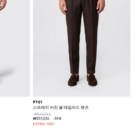
PT01
스트레치 버진 울 테일러드 팬츠
₩540,053
₩351,036
-35%