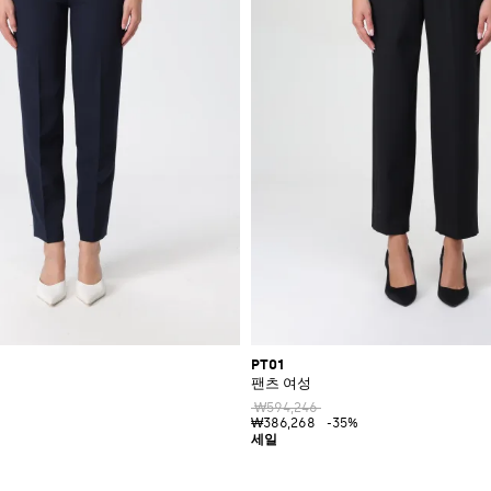
PT01
팬츠 여성
₩594,246
₩386,268
-35%