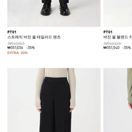
PT01
PT01
스트레치 버진 울 테일러드 팬츠
버진 울 블렌드 
₩540,053
₩540,828
₩351,036
-35%
₩351,540
-35%