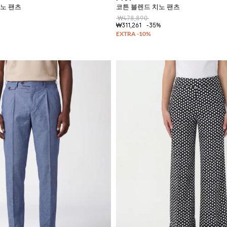
노 팬츠
코튼 블렌드 치노 팬츠
₩478,890
₩311,261
-35%