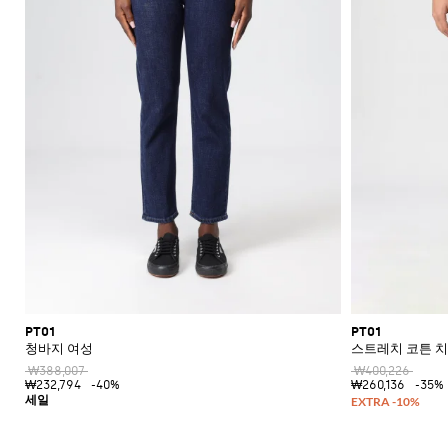
PT01
PT01
청바지 여성
스트레치 코튼 치
₩388,007
₩400,226
₩232,794
-40%
₩260,136
-35%