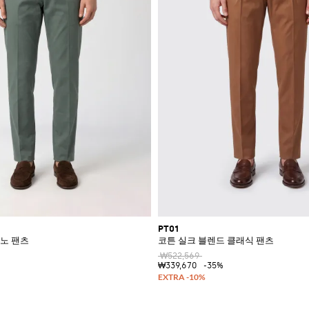
PT01
노 팬츠
코튼 실크 블렌드 클래식 팬츠
₩522,569
₩339,670
-35%