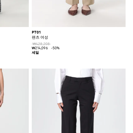
PT01
팬츠 여성
₩428,208
₩214,096
-50%