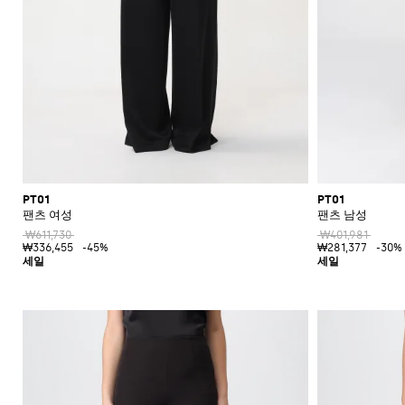
PT01
PT01
팬츠 여성
팬츠 남성
₩611,730
₩401,981
₩336,455
-45%
₩281,377
-30%