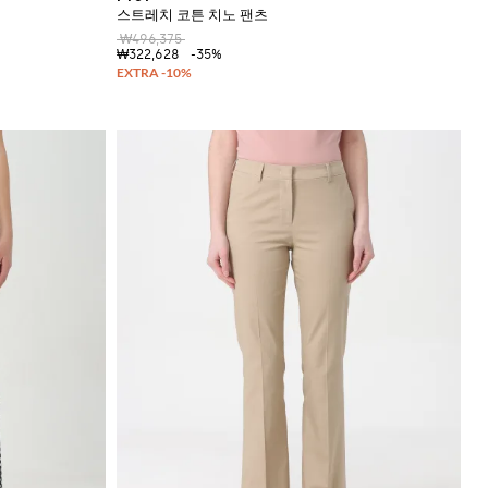
스트레치 코튼 치노 팬츠
₩496,375
₩322,628
-35%