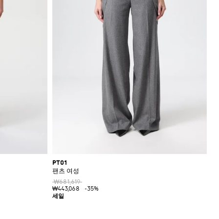
PT01
팬츠 여성
₩681,619
₩443,068
-35%