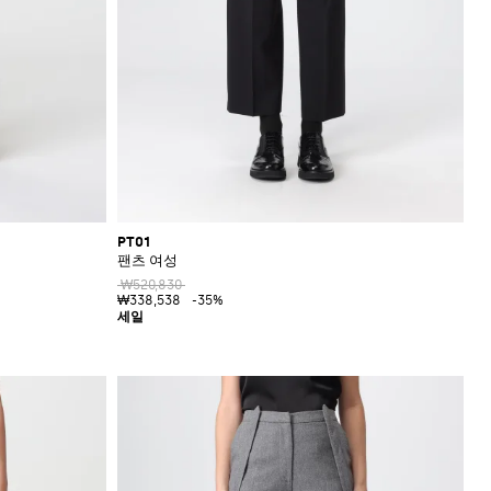
PT01
팬츠 여성
₩520,830
₩338,538
-35%