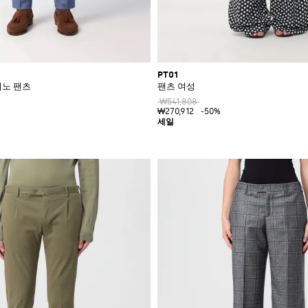
PT01
치노 팬츠
팬츠 여성
₩541,808
₩270,912
-50%