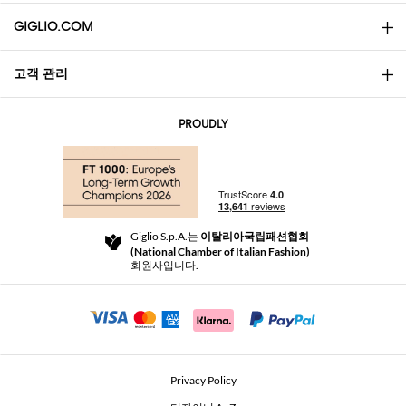
GIGLIO.COM
고객 관리
소개
문의
AI Disclaimer
PROUDLY
자주 묻는 질문과 답변
쇼핑
부티크
결제
배송
Community Store
반품 및 환불
Giglio S.p.A.는
이탈리아국립패션협회
이용 약관
(National Chamber of Italian Fashion)
For a safe shopping experience
제휴 프로그램
회원사입니다.
Security Communication
Investors
Beauty Seekers VIP Club
Privacy Policy
GIGLIO Token