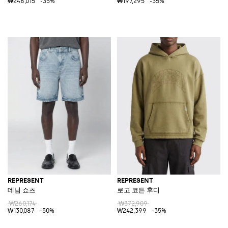
₩248,015
-35%
₩197,295
-35%
REPRESENT
REPRESENT
데님 쇼츠
로고 코튼 후디
₩260,174
₩372,909
₩130,087
-50%
₩242,399
-35%