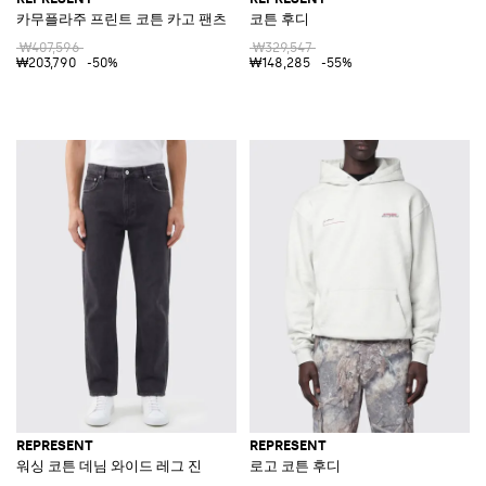
카무플라주 프린트 코튼 카고 팬츠
코튼 후디
₩407,596
₩329,547
₩203,790
-50%
₩148,285
-55%
REPRESENT
REPRESENT
워싱 코튼 데님 와이드 레그 진
로고 코튼 후디