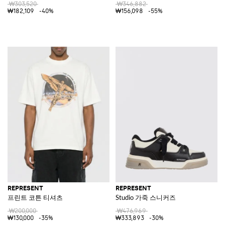
₩303,520
₩346,882
₩182,109
-40%
₩156,098
-55%
REPRESENT
REPRESENT
프린트 코튼 티셔츠
Studio 가죽 스니커즈
₩200,000
₩476,969
₩130,000
-35%
₩333,893
-30%