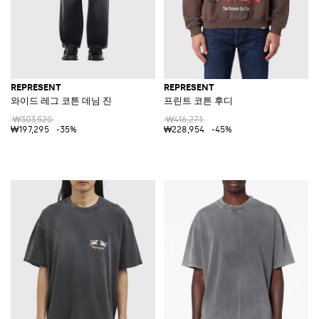
REPRESENT
REPRESENT
와이드 레그 코튼 데님 진
프린트 코튼 후디
₩303,520
₩416,271
₩197,295
-35%
₩228,954
-45%