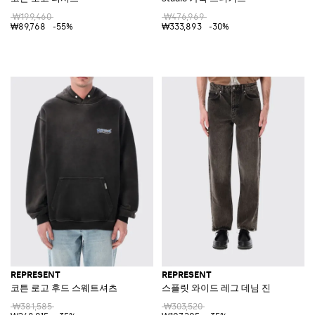
₩199,460
₩476,969
₩89,768
-55%
₩333,893
-30%
REPRESENT
REPRESENT
코튼 로고 후드 스웨트셔츠
스플릿 와이드 레그 데님 진
₩381,585
₩303,520