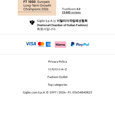
부티크
결제
배송
Community Store
반품 및 환불
Giglio S.p.A.는
이탈리아국립패션협회
이용 약관
(National Chamber of Italian Fashion)
For a safe shopping experience
제휴 프로그램
회원사입니다.
Security Communication
Investors
Beauty Seekers VIP Club
Privacy Policy
GIGLIO Token
디자이너 A~Z
Fashion Outlet
GIGLIO.COM x Vestiaire Collective
Top categories
Giglio.com S.p.A. © 1997 / 2026 - P.I. 05654840825
L'Edicola
Accessibility Statement