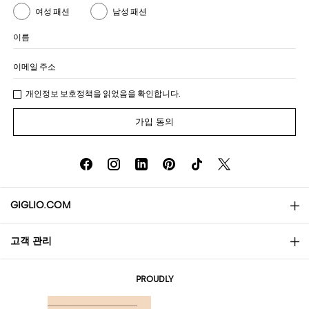
여성 패션
남성 패션
이름
이메일 주소
개인정보 보호정책
을 읽었음을 확인합니다.
가입 동의
GIGLIO.COM
고객 관리
소개
문의
AI Disclaimer
PROUDLY
자주 묻는 질문과 답변
쇼핑