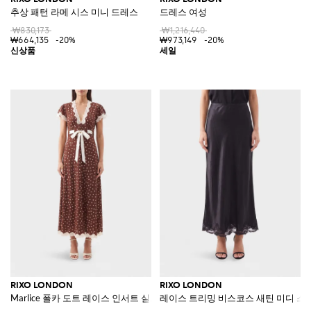
추상 패턴 라메 시스 미니 드레스
드레스 여성
₩830,173
₩1,216,440
₩664,135
-20%
₩973,149
-20%
RIXO LONDON
RIXO LONDON
Marlice 폴카 도트 레이스 인서트 실크 미디 드레스
레이스 트리밍 비스코스 새틴 미디 스