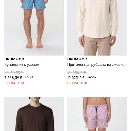
DRUMOHR
DRUMOHR
Купальник с узором
Приталенная рубашка из смеси льн
11 182,35 ₽
21 950,19 ₽
-35%
-45%
7 268,39 ₽
12 073,12 ₽