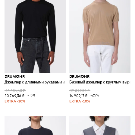
DRUMOHR
DRUMOHR
Джемпер с длинными рукавами и круглым вырезом с ребристыми манж
Базовый джемпер с круглым вырез
24 434,43 ₽
19 879,52 ₽
-15%
-25%
20 769,36 ₽
14 909,17 ₽