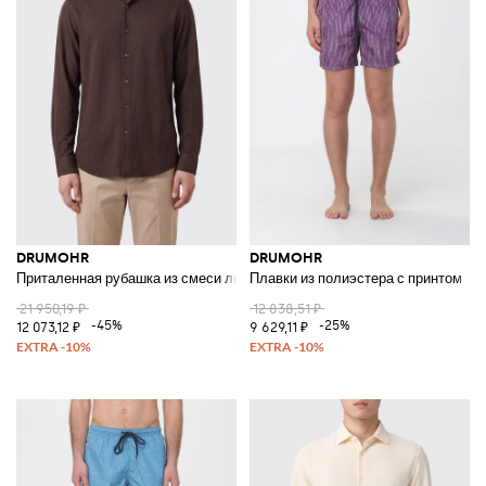
DRUMOHR
DRUMOHR
Приталенная рубашка из смеси льна и хлопка с французским воротник
Плавки из полиэстера с принтом
21 950,19 ₽
12 838,51 ₽
-45%
-25%
12 073,12 ₽
9 629,11 ₽