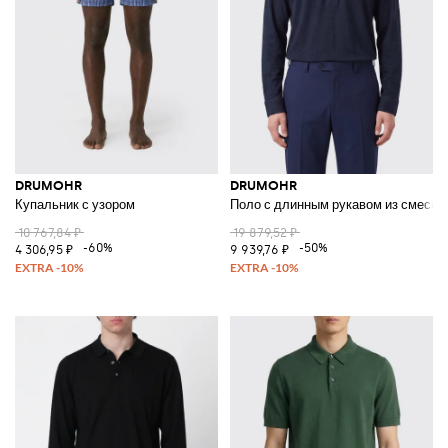
DRUMOHR
DRUMOHR
Купальник с узором
Поло с длинным рукавом из смеси л
10 767,84 ₽
19 879,52 ₽
-60%
-50%
4 306,95 ₽
9 939,76 ₽