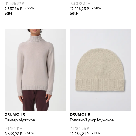
11 595,92 ₽
43 072,30 ₽
-35%
-60%
7 537,86 ₽
17 228,73 ₽
DRUMOHR
DRUMOHR
Свитер Мужское
Головной убор Мужское
21 122,11 ₽
11 182,35 ₽
-60%
-10%
8 449,22 ₽
10 064,21 ₽