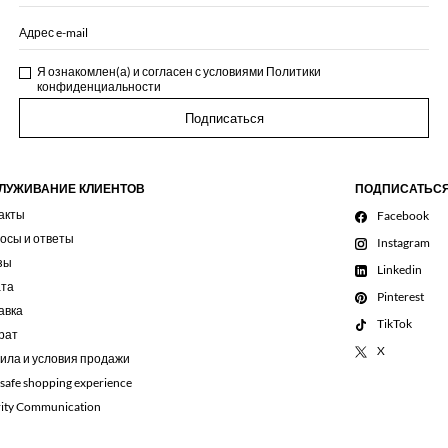
Адрес e-mail
Я ознакомлен(а) и согласен с условиями
Политики
конфиденциальности
Подписаться
ЛУЖИВАНИЕ КЛИЕНТОВ
ПОДПИСАТЬС
акты
Facebook
осы и ответы
Instagram
зы
Linkedin
та
Pinterest
авка
TikTok
рат
X
ила и условия продажи
 safe shopping experience
rity Communication