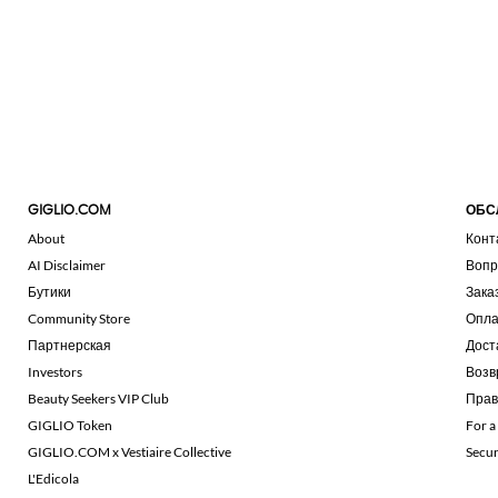
GIGLIO.COM
ОБС
About
Конт
AI Disclaimer
Вопр
Бутики
Зака
Community Store
Опла
Партнерская
Дост
Investors
Возв
Beauty Seekers VIP Club
Прав
GIGLIO Token
For a
GIGLIO.COM x Vestiaire Collective
Secu
L'Edicola