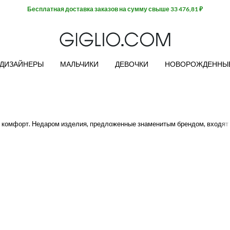
Бесплатная доставка заказов на сумму свыше 33 476,81 ₽
ДИЗАЙНЕРЫ
МАЛЬЧИКИ
ДЕВОЧКИ
НОВОРОЖДЕННЫ
и комфорт. Недаром изделия, предложенные знаменитым брендом, входят 
регая при этом последними тенденциями. MSGM предлагает такие изделия, 
й. Те, кто выбирает стиль повседневной одежды MSGM, знают, что могут 
я на Giglio.com с возможностью бесплатной доставки!