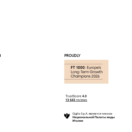
Я
PROUDLY
Giglio S.p.A. является членом
Национальной Палаты моды
Италии