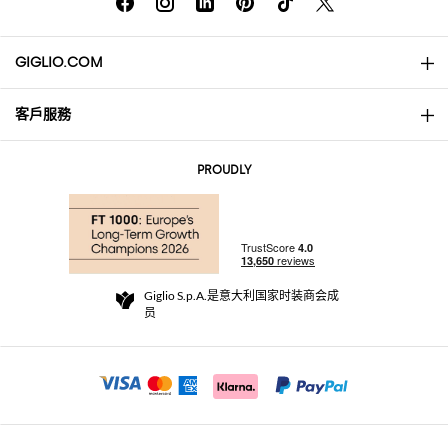
GIGLIO.COM
客戶服務
About
联系我们
AI Disclaimer
PROUDLY
常见问题
订单
实体精品店
支付
配送政策
Community Store
退货与退款
Giglio S.p.A.是意大利国家时装商会成
销售条款与条件
员
For a safe shopping experience
加盟计划
Security Communication
Investors
Beauty Seekers VIP Club