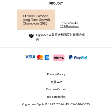
AI Disclaimer
PROUDLY
常见问题
订单
实体精品店
支付
配送政策
Community Store
退货与退款
Giglio S.p.A.是意大利国家时装商会成
销售条款与条件
员
For a safe shopping experience
加盟计划
Security Communication
Investors
Beauty Seekers VIP Club
Privacy Policy
GIGLIO Token
品牌 A-Z
Fashion Outlet
GIGLIO.COM x Vestiaire Collective
Top categories
Giglio.com S.p.A. © 1997 / 2026 - P.I. 05654840825
L'Edicola