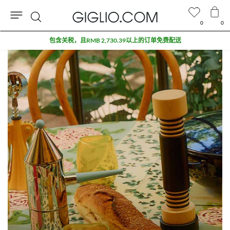
0
0
搜
包含关税，且RMB 2,730.39以上的订单免费配送
索