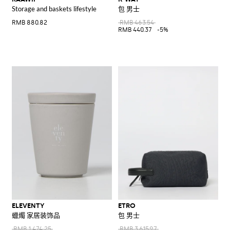
Storage and baskets lifestyle
包 男士
RMB 880.82
RMB 463.54
RMB 440.37
-5%
ELEVENTY
ETRO
蠟燭 家居装饰品
包 男士
RMB 1,474.25
RMB 3,615.97