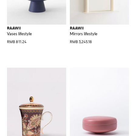
RAAWII
RAAWII
Vases lifestyle
Mirrors lifestyle
RMB 811.24
RMB 3,245.18