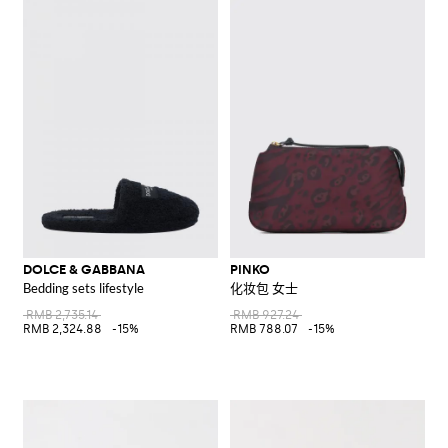
DOLCE & GABBANA
PINKO
Bedding sets lifestyle
化妆包 女士
RMB 2,735.14
RMB 927.24
RMB 2,324.88
-15%
RMB 788.07
-15%