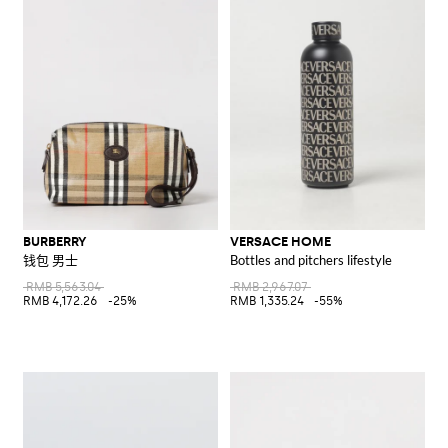
BURBERRY
VERSACE HOME
钱包 男士
Bottles and pitchers lifestyle
RMB 5,563.04
RMB 2,967.07
RMB 4,172.26
-25%
RMB 1,335.24
-55%