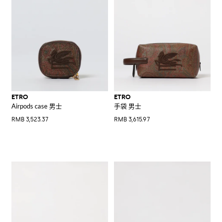
ETRO
ETRO
Airpods case 男士
手袋 男士
RMB 3,523.37
RMB 3,615.97