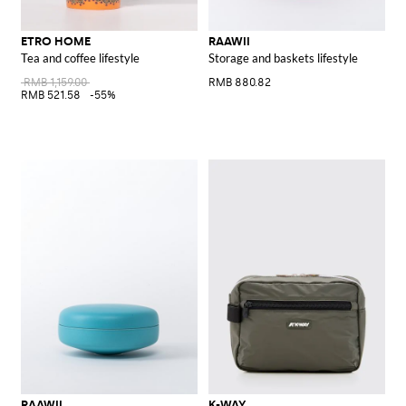
ETRO HOME
RAAWII
Tea and coffee lifestyle
Storage and baskets lifestyle
RMB 1,159.00
RMB 880.82
RMB 521.58
-55%
RAAWII
K-WAY