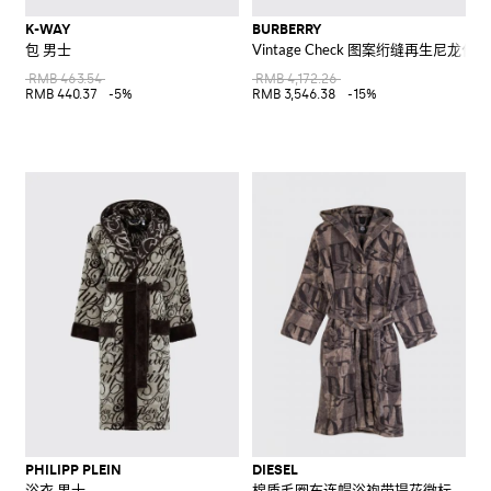
K-WAY
BURBERRY
包 男士
Vintage Check 图案绗缝再生尼龙化
RMB 463.54
RMB 4,172.26
RMB 440.37
-5%
RMB 3,546.38
-15%
PHILIPP PLEIN
DIESEL
浴衣 男士
棉质毛圈布连帽浴袍带提花徽标