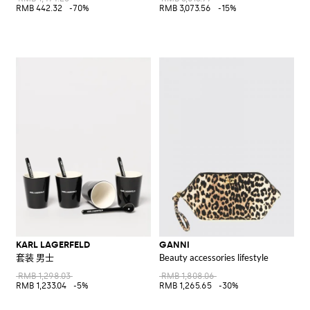
RMB 442.32
-70%
RMB 3,073.56
-15%
KARL LAGERFELD
GANNI
套装 男士
Beauty accessories lifestyle
RMB 1,298.03
RMB 1,808.06
RMB 1,233.04
-5%
RMB 1,265.65
-30%