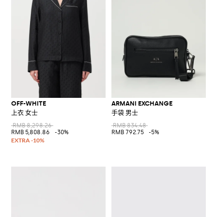
OFF-WHITE
ARMANI EXCHANGE
上衣 女士
手袋 男士
RMB 8,298.26
RMB 834.48
RMB 5,808.86
-30%
RMB 792.75
-5%