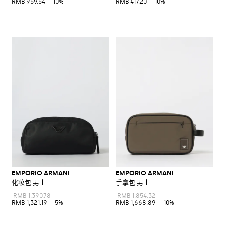
RMB 959.54
-10%
RMB 417.20
-10%
EMPORIO ARMANI
EMPORIO ARMANI
化妆包 男士
手拿包 男士
RMB 1,390.78
RMB 1,854.32
RMB 1,321.19
-5%
RMB 1,668.89
-10%