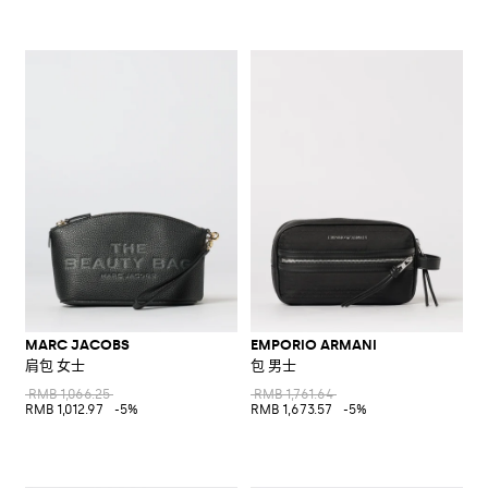
MARC JACOBS
EMPORIO ARMANI
肩包 女士
包 男士
RMB 1,066.25
RMB 1,761.64
RMB 1,012.97
-5%
RMB 1,673.57
-5%