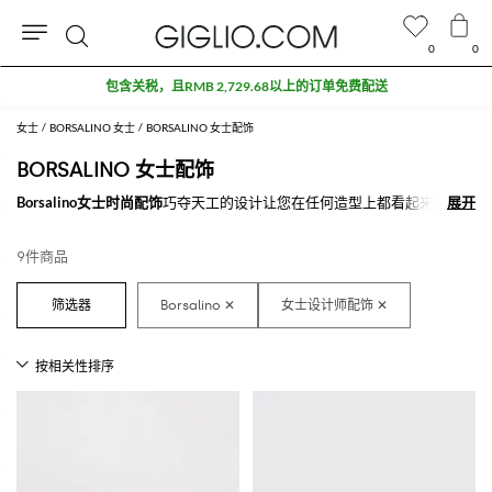
0
0
搜
包含关税，且RMB 2,729.68以上的订单免费配送
索
女士
BORSALINO 女士
BORSALINO 女士配饰
BORSALINO 女士配饰
Borsalino女士时尚配饰
巧夺天工的设计让您在任何造型上都看起来与众
展开
展开
不同。在不计其数的
Borsalino女士名品配饰
，购买您想要的那个“它”，来
打造新的造型。
9件商品
在GIGLIO.COM上探索最新款
在线Borsalino女士配饰
。