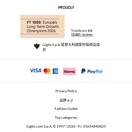
联系我们
AI Disclaimer
PROUDLY
常见问题
订单
实体精品店
支付
配送政策
Community Store
退货与退款
Giglio S.p.A.是意大利国家时装商会成
销售条款与条件
员
For a safe shopping experience
加盟计划
Security Communication
Investors
Beauty Seekers VIP Club
Privacy Policy
GIGLIO Token
品牌 A-Z
Fashion Outlet
GIGLIO.COM x Vestiaire Collective
Top categories
Giglio.com S.p.A. © 1997 / 2026 - P.I. 05654840825
L'Edicola