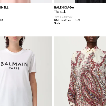
INELLI
BALENCIAGA
T恤 女士
RMB 7,359.39
0%
RMB 3,311.76
-55%