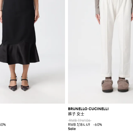
BRUNELLO CUCINELLI
裤子 女士
RMB 7,961.06
50%
RMB 3,184.49
-60%