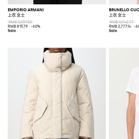
EMPORIO ARMANI
BRUNELLO CUC
上衣 女士
上衣 女士
RMB 2,039.52
RMB 6,942.77
RMB 815.79
-60%
RMB 2,777.14
-6