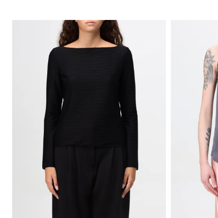
格
挎
配
运
Gianni
包
饰
动
Chiarini
双
鞋
FW25-
肩
和
26
包
懒
人
腰
鞋
包
平
底
靴
靴
子
牛
津
鞋
穆
勒
鞋