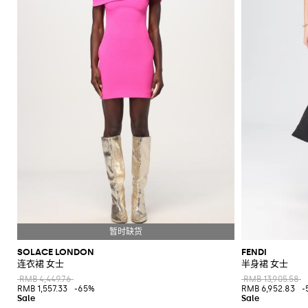
上
衣
肩
底
阳
折
和
Alaïa
Anderson
Klein
裙
包
平
Veneta
Armani
品
Max
Valli
Max
风
Bottega
Etro
Ganni
Chloè
Anderson
Autry
珠
皮
Saint
Mara
和
底
牌
Brunello
Jacquemus
Veneta
Elisabetta
Ferragamo
Jacquemus
S
裤
格
西
宝
带
Saint
JW
Fendi
MM6
Birkenstock
Laurent
新
裙
包
鞋
镜
扣
Cucinelli
吊
鞋
折
Franchi
Roger
Max
Mara
子
服
首
Jil
Brunello
Laurent
Anderson
Maison
Gianvito
Marc
两
手
Ferragamo
Golden
Stella
Vivier
Mara
袋
扣
SHOP
SHOP
SHOP
SHOP
SHOP
SHOP
Coperni
Sander
Cucinelli
Golden
Margiela
Rossi
Jacobs
外
高
饰
上
Balenciaga
MM6
Goose
McCartney
件
套
Gucci
包
服
NOW
NOW
NOW
NOW
NOW
NOW
Goose
Saint
The
套
跟
Courrèges
Khaite
Burberry
Maison
Marc
Jimmy
New
衣
套
太
Versace
Hogan
Valentino
Laurent
Attico
装
袜
Saint
Isabel
Margiela
Jacobs
Choo
Era
手
单
和
Diesel
Solace
Chloé
Garavani
优
半
阳
Valentino
Laurent
Nike
子
Marant
Stella
Versace
提
鞋
品
London
Rotate
Marni
Manolo
Off-
衬
雅
身
镜
Dolce &
Etro
Versace
Etoile
McCartney
Jeans
Fendi
Khaite
The
包
Blahnik
White
牌
化
衫
Gabbana
Toteme
套
裙
Solace
Pinko
麻
Couture
Fendi
Attico
钱
Gucci
Valentino
折
Brunello
Stella
妆
London
Roger
Palm
装
肩
底
Rabanne
短
衬
包
Ferragamo
Cucinelli
McCartney
Tod's
Fendi
扣
Vivier
Angels
Versace
包
包
鞋
Sportmax
裤
勃
衫
Jacquemus
手
帽
Valentino
Saint
Rabanne
Gucci
手
Toteme
艮
手
乐
夹
Garavani
Longchamp
袋
泳
子
Laurent
表
第
拿
福
Twinset
克
装
Valentino
品
丝
红
包
鞋
和
Garavani
牌
牛
巾
标
和
外
平
折
仔
志
晚
套
跟
扣
裤
性
宴
凉
风
鞋
单
包
毛
鞋
衣
履
品
衣
SOLACE LONDON
FENDI
托
高
连
连衣裙 女士
半身裙 女士
品
和
锻
特
跟
体
牌
针
RMB 4,449.76
RMB 13,905.58
造
包
凉
RMB 1,557.33
-65%
RMB 6,952.83
-
裤
折
织
风
斜
鞋
扣
衫