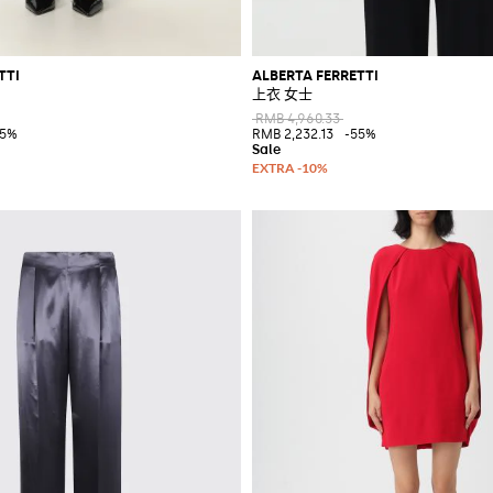
TTI
ALBERTA FERRETTI
上衣 女士
RMB 4,960.33
55%
RMB 2,232.13
-55%