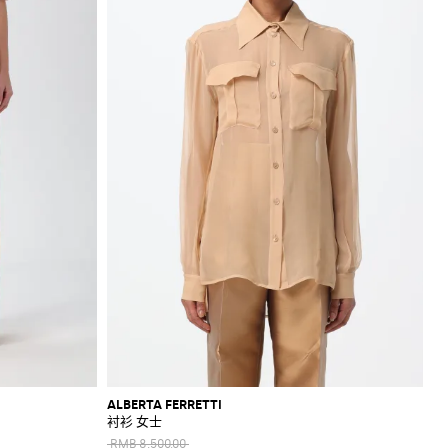
ALBERTA FERRETTI
衬衫 女士
RMB 8,500.00