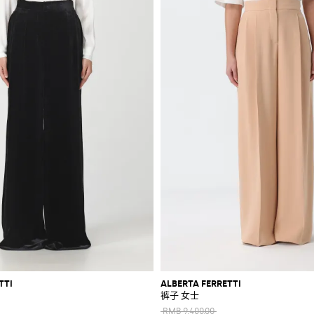
TTI
ALBERTA FERRETTI
裤子 女士
RMB 9,400.00