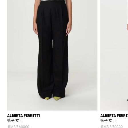
ALBERTA FERRETTI
ALBERTA FERRE
裤子 女士
裤子 女士
RMB 7,600.00
RMB 8,700.00