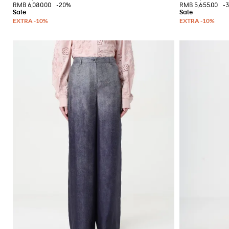
RMB 6,080.00
-20%
RMB 5,655.00
-