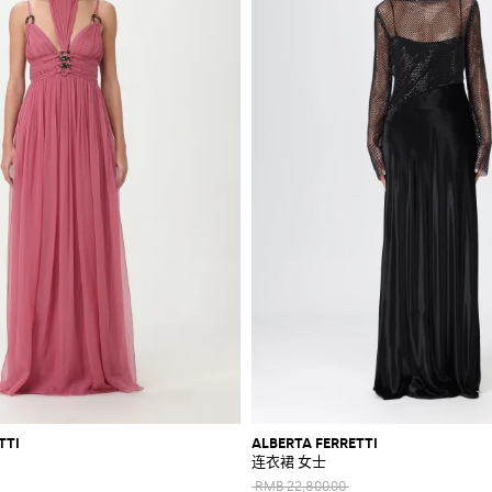
TTI
ALBERTA FERRETTI
连衣裙 女士
RMB 22,800.00