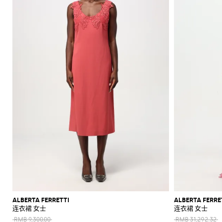
上
衣
肩
底
阳
折
和
Alaïa
Anderson
Klein
裙
包
平
Veneta
Armani
品
Max
Valli
Max
风
Bottega
Etro
Ganni
Chloè
Anderson
Autry
珠
皮
Saint
Mara
和
底
牌
Brunello
Jacquemus
Veneta
Elisabetta
Ferragamo
Jacquemus
S
裤
格
西
宝
带
Saint
JW
Fendi
MM6
Birkenstock
Laurent
新
裙
包
鞋
镜
扣
Cucinelli
吊
鞋
折
Franchi
Roger
Max
Mara
子
服
首
Jil
Brunello
Laurent
Anderson
Maison
Gianvito
Marc
两
手
Ferragamo
Golden
Stella
Vivier
Mara
袋
扣
SHOP
SHOP
SHOP
SHOP
SHOP
SHOP
Coperni
Sander
Cucinelli
Golden
Margiela
Rossi
Jacobs
外
高
饰
上
Balenciaga
MM6
Goose
McCartney
件
套
Gucci
包
服
NOW
NOW
NOW
NOW
NOW
NOW
Goose
Saint
The
套
跟
Courrèges
Khaite
Burberry
Maison
Marc
Jimmy
New
衣
套
太
Versace
Hogan
Valentino
Laurent
Attico
装
袜
Saint
Isabel
Margiela
Jacobs
Choo
Era
手
单
和
Diesel
Solace
Chloé
Garavani
优
半
阳
Valentino
Laurent
Nike
子
Marant
Stella
Versace
提
鞋
品
London
Rotate
Marni
Manolo
Off-
衬
雅
身
镜
Dolce &
Etro
Versace
Etoile
McCartney
Jeans
Fendi
Khaite
The
包
Blahnik
White
牌
化
衫
Gabbana
Toteme
套
裙
Solace
Pinko
麻
Couture
Fendi
Attico
钱
Gucci
Valentino
折
Brunello
Stella
妆
London
Roger
Palm
装
肩
底
Rabanne
短
衬
包
Ferragamo
Cucinelli
McCartney
Tod's
Fendi
扣
Vivier
Angels
Versace
包
包
鞋
Sportmax
裤
勃
衫
Jacquemus
手
帽
Valentino
Saint
Rabanne
Gucci
手
Toteme
艮
手
乐
夹
Garavani
Longchamp
袋
泳
子
Laurent
表
第
拿
福
Twinset
克
装
Valentino
品
丝
红
包
鞋
和
Garavani
牌
牛
巾
标
和
外
平
折
仔
志
晚
套
跟
扣
裤
性
宴
凉
风
鞋
单
包
毛
鞋
衣
履
品
衣
托
高
连
品
和
锻
特
跟
体
牌
ALBERTA FERRETTI
ALBERTA FERRE
针
造
包
凉
连衣裙 女士
连衣裙 女士
裤
折
织
风
斜
鞋
扣
RMB 9,300.00
RMB 31,292.32
衫