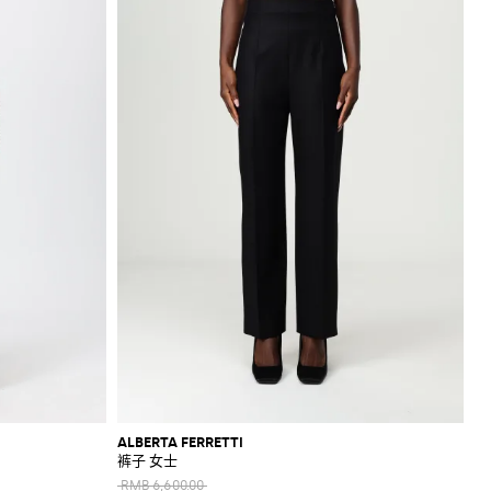
ALBERTA FERRETTI
裤子 女士
RMB 6,600.00