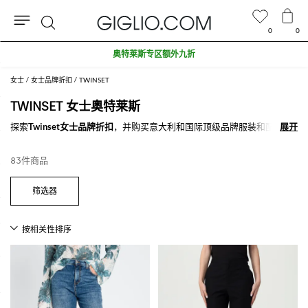
0
0
搜
奥特莱斯专区额外九折
索
女士
女士品牌折扣
TWINSET
TWINSET 女士奥特莱斯
探索
Twinset女士品牌折扣
，并购买意大利和国际顶级品牌服装和配饰。
展开
展开
不要错过我们的在线
Twinset女士品牌折扣
专区，特快配送，安全支付就
在GIGLIO.COM
83件商品
查看所有
TWINSET