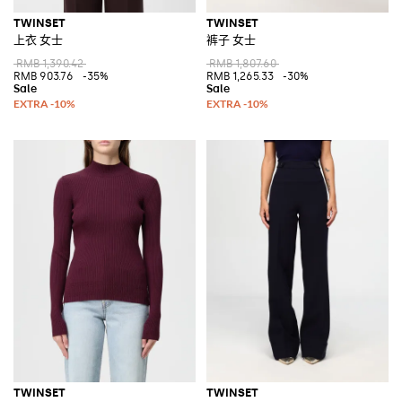
TWINSET
TWINSET
上衣 女士
裤子 女士
RMB 1,390.42
RMB 1,807.60
RMB 903.76
-35%
RMB 1,265.33
-30%
TWINSET
TWINSET