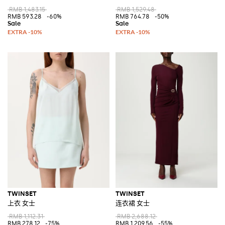
RMB 1,483.15
RMB 1,529.48
RMB 593.28
-60%
RMB 764.78
-50%
TWINSET
TWINSET
上衣 女士
连衣裙 女士
RMB 1,112.31
RMB 2,688.12
RMB 278.12
-75%
RMB 1,209.56
-55%