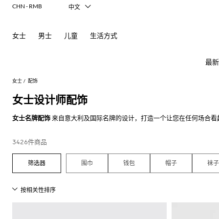
CHN - RMB
中文
Italiano
English
女士
男士
儿童
生活方式
Français
Deutsch
Español
最新
日本語
한국어
女士
配饰
Русский
女士设计师配饰
女士名牌配饰
来自意大利及国际名牌的设计，打造一个让您在任何场合看
女
查
能满足您所有的愿望。
士
看
我们的
女士奢侈品牌配饰
，结合大胆的撞色或淡而柔和的色彩,对于那些
新
查
查
查
查
查
查
查
查
查
查
所
3426件商品
来说，一顶帽子，一条皮带，一副太阳眼镜，是惊艳所有人最完美的选择
款
看
看
看
看
看
看
看
看
看
看
有
芭
查
所
所
所
所
所
所
所
所
所
所
所
所
所
所
所
探索更多的
在线女士名牌配饰
，不要忘记在GIGLIO.COM上购物满50
Alberta
Roger
必
围巾
钱包
帽子
袜子
看
有
有
有
有
有
有
有
有
有
有
有
有
有
有
有
Ferretti
Vivier
备
蕾
品
所
服
手
鞋
配
品
Alexander
Acne
Burberry
Courrèges
Balenciaga
A.P.C.
Alexander
Adidas
Balenciaga
Borsalino
Giorgio
JW
Elisabetta
Pinko
外
有
装
袋
履
饰
牌
McQueen
Studios
McQueen
Armani
Anderson
Franchi
套
Balmain
Diesel
Bottega
Coperni
Amina
Burberry
Elisabetta
Twinset
连
平
太
牌
折
Acne
Gucci
T
Balenciaga
Adidas
Veneta
Balenciaga
Muaddi
Franchi
Manolo
Jacquemus
连
迷
芭
发
围
Max
Elisabetta
Diesel
Etro
动
Etro
扣
Studios
Blahnik
恤
衣
你
蕾
饰
巾
JW
Balmain
Calvin
Mara
Franchi
Burberry
Bottega
Aquazzura
Emporio
Giambattista
物
JW
Ferragamo