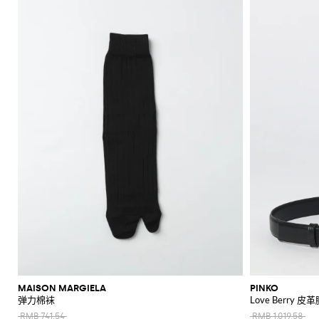
MAISON MARGIELA
PINKO
弹力棉袜
Love Berry 皮
RMB 741.54
RMB 1,019.58