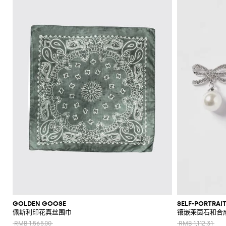
上
衣
肩
底
阳
折
和
Alaïa
Anderson
Klein
裙
包
平
Veneta
Armani
品
Max
Valli
Max
风
Bottega
Etro
Ganni
Chloè
Anderson
Autry
珠
皮
Saint
Mara
和
底
牌
Brunello
Jacquemus
Veneta
Elisabetta
Ferragamo
Jacquemus
S
裤
格
西
宝
带
Saint
JW
Fendi
MM6
Birkenstock
Laurent
新
裙
包
鞋
镜
扣
Cucinelli
吊
鞋
折
Franchi
Roger
Max
Mara
子
服
首
Jil
Brunello
Laurent
Anderson
Maison
Gianvito
Marc
两
手
Ferragamo
Golden
Stella
Vivier
Mara
袋
扣
SHOP
SHOP
SHOP
SHOP
SHOP
SHOP
Coperni
Sander
Cucinelli
Golden
Margiela
Rossi
Jacobs
外
高
饰
上
Balenciaga
MM6
Goose
McCartney
件
套
Gucci
包
服
NOW
NOW
NOW
NOW
NOW
NOW
Goose
Saint
The
套
跟
Courrèges
Khaite
Burberry
Maison
Marc
Jimmy
New
衣
套
太
Versace
Hogan
Valentino
Laurent
Attico
装
袜
Saint
Isabel
Margiela
Jacobs
Choo
Era
手
单
和
Diesel
Solace
Chloé
Garavani
优
半
阳
Valentino
Laurent
Nike
子
Marant
Stella
Versace
提
鞋
品
London
Rotate
Marni
Manolo
Off-
衬
雅
身
镜
Dolce &
Etro
Versace
Etoile
McCartney
Jeans
Fendi
Khaite
The
包
Blahnik
White
牌
化
衫
Gabbana
Toteme
套
裙
Solace
Pinko
麻
Couture
Fendi
Attico
钱
Gucci
Valentino
折
Brunello
Stella
妆
London
Roger
Palm
装
肩
底
Rabanne
短
衬
包
Ferragamo
Cucinelli
McCartney
Tod's
Fendi
扣
Vivier
Angels
Versace
包
包
鞋
Sportmax
裤
勃
衫
Jacquemus
手
帽
Valentino
Saint
Rabanne
Gucci
手
Toteme
艮
手
乐
夹
Garavani
Longchamp
袋
泳
子
Laurent
表
第
拿
福
Twinset
克
装
Valentino
品
丝
红
包
鞋
和
Garavani
牌
牛
巾
标
和
外
平
折
仔
志
晚
套
跟
扣
裤
性
宴
凉
风
鞋
单
包
毛
鞋
衣
履
品
衣
托
高
连
品
和
锻
特
跟
体
牌
GOLDEN GOOSE
SELF-PORTRAI
针
造
包
凉
佩斯利印花真丝围巾
镶嵌莱茵石和合
裤
折
织
风
斜
鞋
扣
RMB 1,565.00
RMB 1,112.31
衫