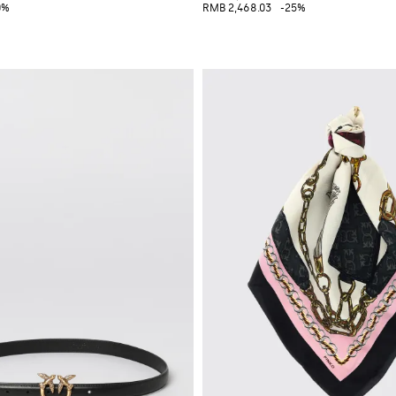
0%
RMB 2,468.03
-25%