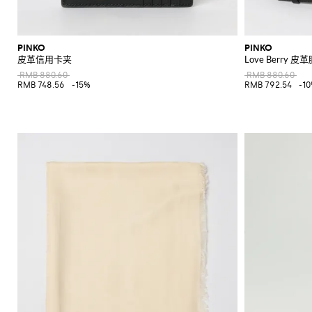
PINKO
PINKO
皮革信用卡夹
Love Berry 皮
RMB 880.60
RMB 880.60
RMB 748.56
-15%
RMB 792.54
-1