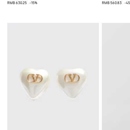
RMB 630.25
-15%
RMB 560.83
-4