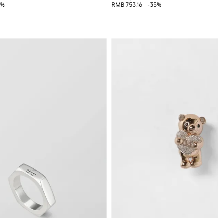
5%
RMB 753.16
-35%