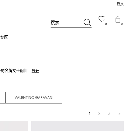
登录
搜索
0
0
专区
多的
名牌女士配饰
系列总
展开
展开
去敢于用配饰搭配的女人
VALENTINO GARAVANI
1
2
3
»