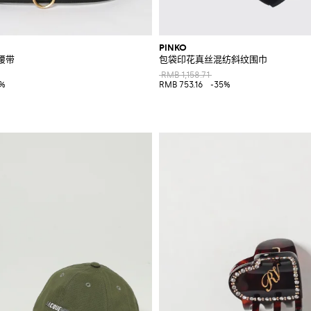
PINKO
革腰带
包袋印花真丝混纺斜纹围巾
RMB 1,158.71
0%
RMB 753.16
-35%