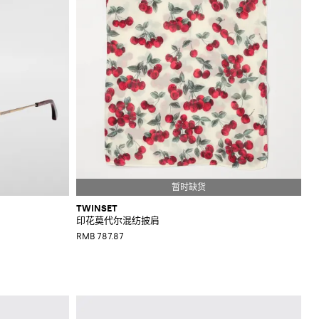
TWINSET
印花莫代尔混纺披肩
RMB 787.87