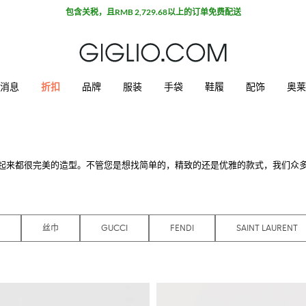
包含关税，且RMB 2,729.68以上的订单免费配送
消息
折扣
品牌
服装
手袋
鞋履
配饰
奥莱
起来都很完美的造型。不管您是想找简单的，精致的还是优雅的款式，我们众
喜爱彩色系经典风格的人和那些热爱时尚运动风的人是最好的选择。对于那些出
。休闲，运动，正式，优雅：一件配饰可以改变整个造型。
0欧，我们为您免费配送。
丝巾
GUCCI
FENDI
SAINT LAURENT