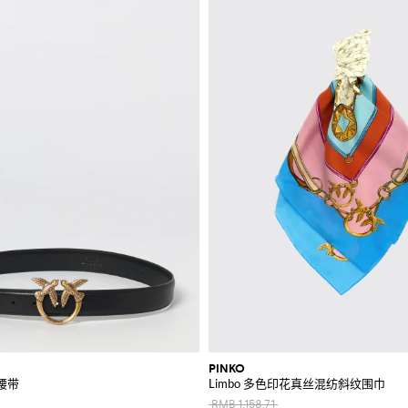
PINKO
革腰带
Limbo 多色印花真丝混纺斜纹围巾
RMB 1,158.71