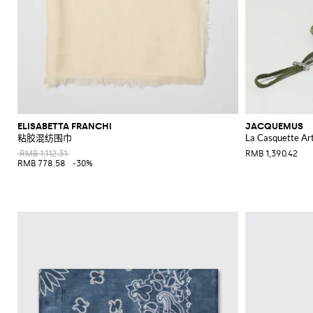
ELISABETTA FRANCHI
JACQUEMUS
粘胶混纺围巾
La Casquette 
RMB 1,112.31
RMB 1,390.42
RMB 778.58
-30%