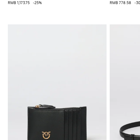
格
挎
RMB 1,173.75
-25%
RMB 778.58
-3
配
运
Gianni
包
饰
动
Chiarini
双
鞋
FW25-
肩
和
26
包
懒
人
腰
鞋
包
平
底
靴
靴
子
牛
津
鞋
穆
勒
鞋