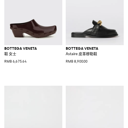
BOTTEGA VENETA
BOTTEGA VENETA
鞋 女士
Astaire 皮革穆勒鞋
RMB 6,675.64
RMB 8,900.00