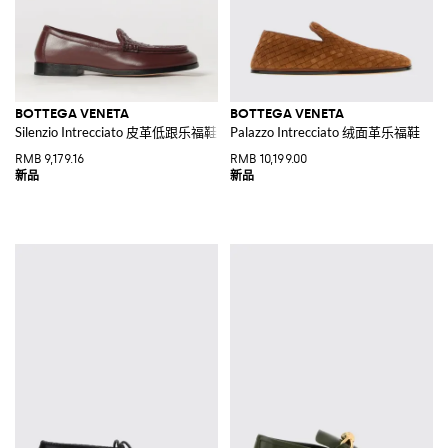
BOTTEGA VENETA
BOTTEGA VENETA
Silenzio Intrecciato 皮革低跟乐福鞋
Palazzo Intrecciato 绒面革乐福鞋
RMB 9,179.16
RMB 10,199.00