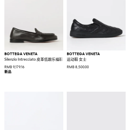
BOTTEGA VENETA
BOTTEGA VENETA
Silenzio Intrecciato 皮革低跟乐福鞋
运动鞋 女士
RMB 9,179.16
RMB 8,500.00