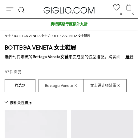
0
0
搜
奥特莱斯专区额外九折
索
女士
BOTTEGA VENETA 女士
BOTTEGA VENETA 女士鞋履
BOTTEGA VENETA 女士鞋履
选择时尚潮流的
Bottega Veneta女鞋
来完成您的造型搭配。购买绚丽非凡
展开
展开
的
Bottega Veneta精品女鞋
款式，打造您想要的风格。
在GIGLIO.COM上探索最新款
在线Bottega Veneta女鞋
。
83件商品