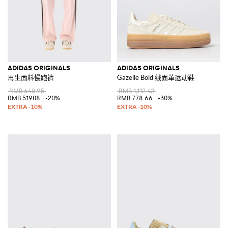
ADIDAS ORIGINALS
ADIDAS ORIGINALS
再生面料慢跑裤
Gazelle Bold 绒面革运动鞋
RMB 648.95
RMB 1,112.42
RMB 519.08
-20%
RMB 778.66
-30%