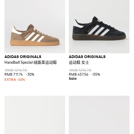
任何场合的必备款，无论是白天还是夜晚，只要一双Adidas运动鞋就可不
费力地走在时尚前端。
探索Cult系列和所
有Adidas和Adidas Originals系列男鞋、女鞋和童鞋
，
在线购买满500€免费配送就在Giglio.com
查看所有
ADIDAS
ADIDAS ORIGINALS
ADIDAS ORIGINALS
Handball Spezial 绒面革运动鞋
运动鞋 女士
RMB 1,016.78
RMB 1,016.78
RMB 711.74
-30%
RMB 457.56
-55%