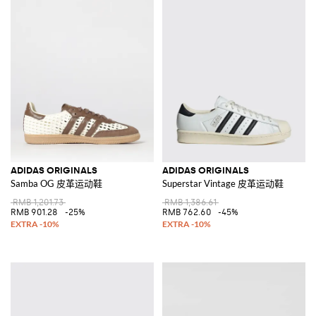
ADIDAS ORIGINALS
ADIDAS ORIGINALS
Samba OG 皮革运动鞋
Superstar Vintage 皮革运动鞋
RMB 1,201.73
RMB 1,386.61
RMB 901.28
-25%
RMB 762.60
-45%