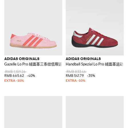
ADIDAS ORIGINALS
ADIDAS ORIGINALS
Gazelle Lo Pro 绒面革三条纹低帮运动鞋
Handball Spezial Lo Pro 绒面革运动鞋
RMB 1,109.26
RMB 833.46
RMB 665.62
-40%
RMB 541.79
-35%