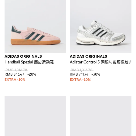
ADIDAS ORIGINALS
ADIDAS ORIGINALS
Handball Spezial 麂皮运动鞋
Adistar Control 5 网眼与覆膜橡胶运
RMB 1,016.78
RMB 1,016.78
RMB 813.47
-20%
RMB 711.74
-30%