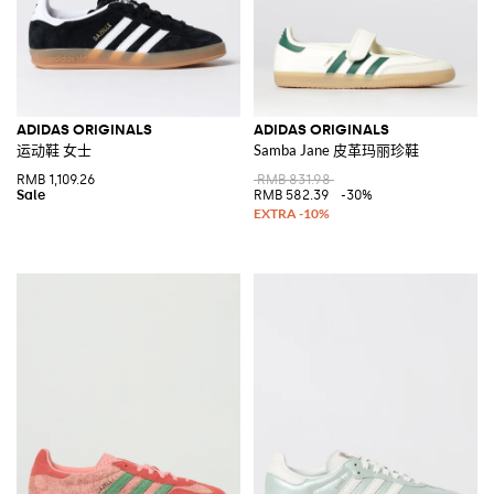
ADIDAS ORIGINALS
ADIDAS ORIGINALS
运动鞋 女士
Samba Jane 皮革玛丽珍鞋
RMB 1,109.26
RMB 831.98
RMB 582.39
-30%