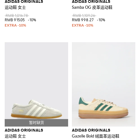
ADIDAS ORIGINALS
ADIDAS ORIGINALS
运动鞋 女士
Samba OG 皮革运动鞋
RMB 1,016.78
RMB 1,109.26
RMB 915.05
-10%
RMB 998.27
-10%
ADIDAS ORIGINALS
ADIDAS ORIGINALS
运动鞋 女士
Gazelle Bold 绒面革运动鞋