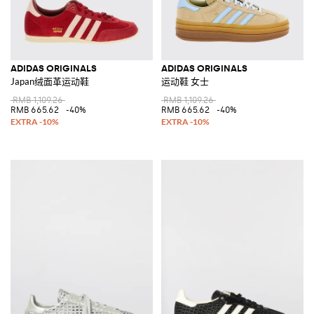
ADIDAS ORIGINALS
ADIDAS ORIGINALS
Japan绒面革运动鞋
运动鞋 女士
RMB 1,109.26
RMB 1,109.26
RMB 665.62
-40%
RMB 665.62
-40%