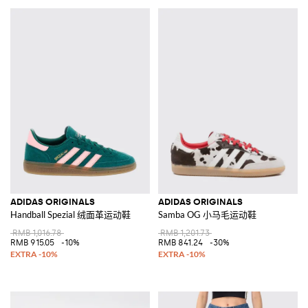
ADIDAS ORIGINALS
ADIDAS ORIGINALS
Handball Spezial 绒面革运动鞋
Samba OG 小马毛运动鞋
RMB 1,016.78
RMB 1,201.73
RMB 915.05
-10%
RMB 841.24
-30%