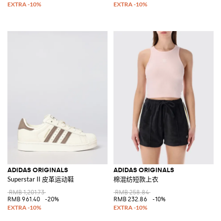
ADIDAS ORIGINALS
ADIDAS ORIGINALS
Superstar II 皮革运动鞋
棉混纺短款上衣
RMB 1,201.73
RMB 258.84
RMB 961.40
-20%
RMB 232.86
-10%