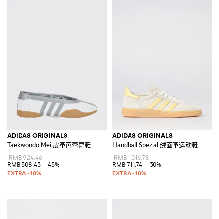
ADIDAS ORIGINALS
ADIDAS ORIGINALS
Taekwondo Mei 皮革芭蕾舞鞋
Handball Spezial 绒面革运动鞋
RMB 924.46
RMB 1,016.78
RMB 508.43
-45%
RMB 711.74
-30%