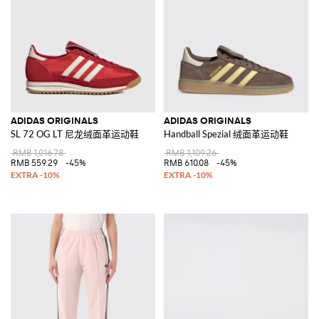
ADIDAS ORIGINALS
ADIDAS ORIGINALS
SL 72 OG LT 尼龙绒面革运动鞋
Handball Spezial 绒面革运动鞋
RMB 1,016.78
RMB 1,109.26
RMB 559.29
-45%
RMB 610.08
-45%