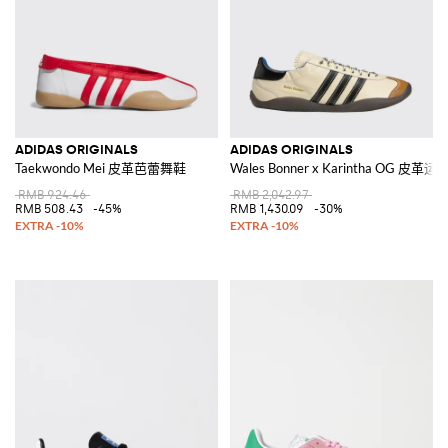
ADIDAS ORIGINALS
ADIDAS ORIGINALS
Taekwondo Mei 皮革芭蕾舞鞋
Wales Bonner x Karintha OG 皮革
RMB 924.46
RMB 2,042.97
RMB 508.43
-45%
RMB 1,430.09
-30%