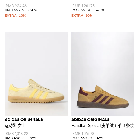
RMB 924.46
RMB 1,201.73
RMB 462.31
-50%
RMB 660.95
-45%
ADIDAS ORIGINALS
ADIDAS ORIGINALS
运动鞋 女士
Handball Spezial 皮革绒面革 3 条纹
RMB 1,018.22
RMB 1,016.78
RMB 458.21
-55%
RMB 559.29
-45%