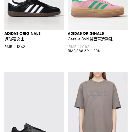
ADIDAS ORIGINALS
ADIDAS ORIGINALS
运动鞋 女士
Gazelle Bold 绒面革运动鞋
RMB 1,112.42
RMB 1,110.82
RMB 888.69
-20%