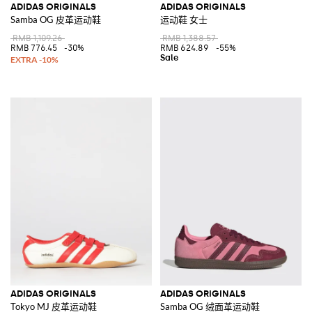
ADIDAS ORIGINALS
ADIDAS ORIGINALS
Samba OG 皮革运动鞋
运动鞋 女士
RMB 1,109.26
RMB 1,388.57
RMB 776.45
-30%
RMB 624.89
-55%
ADIDAS ORIGINALS
ADIDAS ORIGINALS
Tokyo MJ 皮革运动鞋
Samba OG 绒面革运动鞋