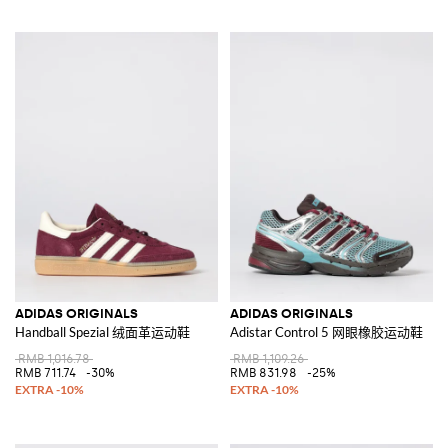
ADIDAS ORIGINALS
ADIDAS ORIGINALS
Handball Spezial 绒面革运动鞋
Adistar Control 5 网眼橡胶运动鞋
RMB 1,016.78
RMB 1,109.26
RMB 711.74
-30%
RMB 831.98
-25%