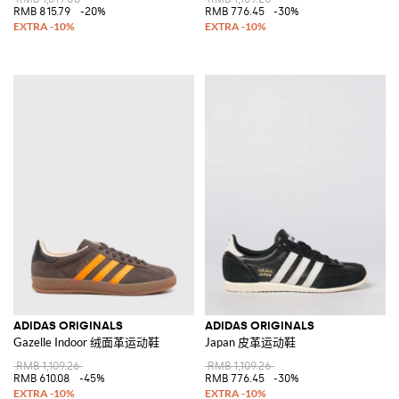
RMB 815.79
-20%
RMB 776.45
-30%
ADIDAS ORIGINALS
ADIDAS ORIGINALS
Gazelle Indoor 绒面革运动鞋
Japan 皮革运动鞋
RMB 1,109.26
RMB 1,109.26
RMB 610.08
-45%
RMB 776.45
-30%