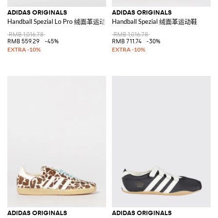
ADIDAS ORIGINALS
ADIDAS ORIGINALS
Handball Spezial Lo Pro 绒面革运动鞋
Handball Spezial 绒面革运动鞋
RMB 1,016.78
RMB 1,016.78
RMB 559.29
-45%
RMB 711.74
-30%
ADIDAS ORIGINALS
ADIDAS ORIGINALS