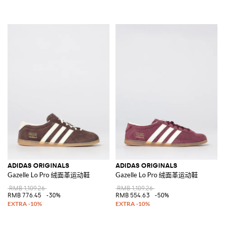
ADIDAS ORIGINALS
ADIDAS ORIGINALS
Gazelle Lo Pro 绒面革运动鞋
Gazelle Lo Pro 绒面革运动鞋
RMB 1,109.26
RMB 1,109.26
RMB 776.45
-30%
RMB 554.63
-50%