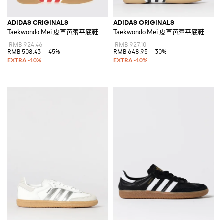
ADIDAS ORIGINALS
ADIDAS ORIGINALS
Taekwondo Mei 皮革芭蕾平底鞋
Taekwondo Mei 皮革芭蕾平底鞋
RMB 924.46
RMB 927.10
RMB 508.43
-45%
RMB 648.95
-30%