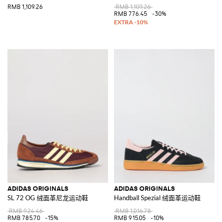
RMB 1,109.26
RMB 1,109.26
RMB 776.45
-30%
ADIDAS ORIGINALS
ADIDAS ORIGINALS
SL 72 OG 绒面革尼龙运动鞋
Handball Spezial 绒面革运动鞋
RMB 924.46
RMB 1,016.78
RMB 785.70
-15%
RMB 915.05
-10%