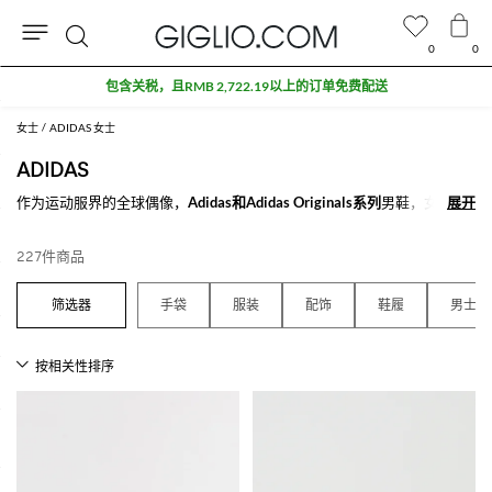
0
0
搜
折扣专区额外九折
索
女士
ADIDAS 女士
ADIDAS
作为运动服界的全球偶像，
Adidas和Adidas Originals系列
男鞋，女鞋和
展开
展开
童鞋是运动鞋品牌中最受年轻人和儿童喜爱的品牌
起初作为一个鞋厂在德国诞生于20世纪中叶，Adidas品牌鞋款能踏上成
227件商品
功道路归功于他的钉鞋系列，通过使用更轻巧和舒适的面料来进行完善。
从这之后就没有停止创造真正属于自己的运动服装风格，不仅受运动员的
手袋
服装
配饰
鞋履
男士
喜爱更是被普通人热爱。城市款如Adidas Stan Smith，Superstar和
Gazzelle系列被认为是搭配休闲风的必备单品，是适合日常穿着的舒适款
同时又不失时尚的完美单品。相反，Nmd，Tubular或Iniki系列完美适合
于跑步与训练，不过也是打造灵感来自于athleisure的最新运动休闲风的
必备单品，是运动风热爱者追捧的最时尚流行趋势。
美丽，百搭且适合于每一个年龄！不过Adidas品牌鞋履不是唯一的运动界
偶像：还有让人不可抗拒的Adidas Originals的三叶草系列和Adidas的A字
形三条纹系列的卫衣和T恤，裤装和帽子。