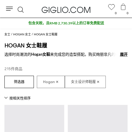
0
0
搜
奥特莱斯专区额外九折
索
女士
HOGAN 女士
HOGAN 女士鞋履
HOGAN 女士鞋履
选择时尚潮流的
Hogan女鞋
来完成您的造型搭配。购买绚丽非凡的
Hogan
展开
展开
精品女鞋
款式，打造您想要的风格。
在GIGLIO.COM上探索最新款
在线Hogan女鞋
。
215件商品