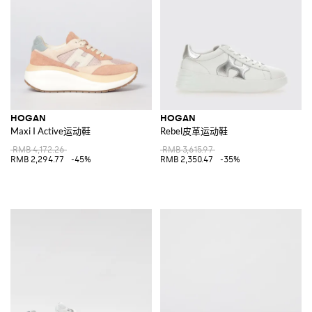
HOGAN
HOGAN
Maxi I Active运动鞋
Rebel皮革运动鞋
RMB 4,172.26
RMB 3,615.97
RMB 2,294.77
-45%
RMB 2,350.47
-35%